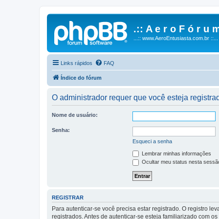
.:: A e r o F ó r u m
...:: www.AeroEntusiasta.com.br ::...
Links rápidos
FAQ
Índice do fórum
O administrador requer que você esteja registrad
Nome de usuário:
Senha:
Esqueci a senha
Lembrar minhas informações
Ocultar meu status nesta sessã
REGISTRAR
Para autenticar-se você precisa estar registrado. O registro
registrados. Antes de autenticar-se esteja familiarizado com o