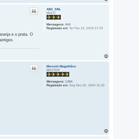
p
o
o
l
AB3_SNL
t
MULTI
a
r
Mensagens:
440
a
Registrado em:
Ter Fev 12, 2019 17:15
o
t
aranja e o prata. O
o
antigos.
p
o
V
o
l
Marcelo Magalhães
t
MASTER
a
r
Mensagens:
1384
a
Registrado em:
Seg Dez 20, 2004 11:43
o
t
o
p
o
V
o