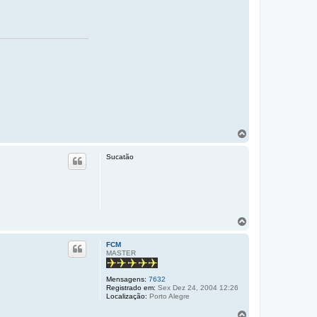
V
o
l
Sucatão
t
a
r
a
o
t
V
o
o
p
l
o
FCM
t
MASTER
a
r
Mensagens:
7632
a
Registrado em:
Sex Dez 24, 2004 12:26
o
Localização:
Porto Alegre
t
o
V