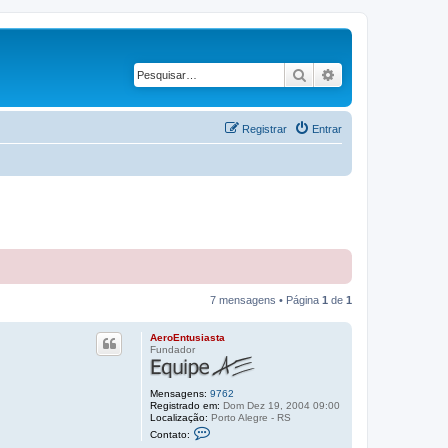
Pesquisar
Pesquisa avançad
Registrar
Entrar
7 mensagens • Página
1
de
1
AeroEntusiasta
Fundador
Mensagens:
9762
Registrado em:
Dom Dez 19, 2004 09:00
Localização:
Porto Alegre - RS
C
Contato:
o