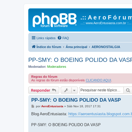
.:: A e r o F ó r u m
...:: www.AeroEntusiasta.com.br ::...
Links rápidos
FAQ
Índice do fórum
Área principal
AERONOSTALGIA
PP-SMY: O BOEING POLIDO DA VAS
Moderador:
Moderadores
Regras do fórum
As regras do fórum estão disponíveis
CLICANDO AQUI
.
Responder
PP-SMY: O BOEING POLIDO DA VASP
M
por
AeroEntusiasta
»
Sáb Nov 18, 2017 17:31
e
n
Blog AeroEntusiasta:
https://aeroentusiasta.blogspot.com.b
s
a
g
PP-SMY: O BOEING POLIDO DA VASP
e
m