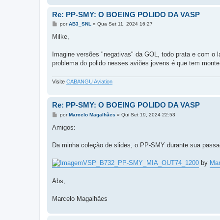
m
Re: PP-SMY: O BOEING POLIDO DA VASP
M
por
AB3_SNL
»
Qua Set 11, 2024 16:27
e
n
Milke,
s
a
g
Imagine versões "negativas" da GOL, todo prata e com o lar
e
problema do polido nesses aviões jovens é que tem monte d
m
Visite
CABANGU Aviation
Re: PP-SMY: O BOEING POLIDO DA VASP
M
por
Marcelo Magalhães
»
Qui Set 19, 2024 22:53
e
n
Amigos:
s
a
g
Da minha coleção de slides, o PP-SMY durante sua passa
e
m
VSP_B732_PP-SMY_MIA_OUT74_1200
by
Mar
Abs,
Marcelo Magalhães