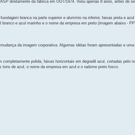
VASP diretamente da fábrica em OUT/1974. Voou apenas 8 anos, antes de se
uselagem branca na parte superior e alumínio na inferior, faixas preta e azul
tal branco e azul marinho e o nome da empresa em preto (imagem abaixo - P
e mudança da imagem corporativa. Algumas idéias foram apresentadas e uma 
completamente polida, faixas horizontais em degradê azul, cortadas pel
es tons de azul, o nome da empresa em azul e o radome preto fosco.