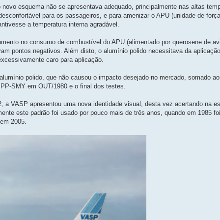
 novo esquema não se apresentava adequado, principalmente nas altas temp
desconfortável para os passageiros, e para amenizar o APU (unidade de força 
ntivesse a temperatura interna agradável.
mento no consumo de combustível do APU (alimentado por querosene de avi
ram pontos negativos. Além disto, o alumínio polido necessitava da aplicaçã
 excessivamente caro para aplicação.
 alumínio polido, que não causou o impacto desejado no mercado, somado aos
 PP-SMY em OUT/1980 e o final dos testes.
 VASP apresentou uma nova identidade visual, desta vez acertando na est
nte este padrão foi usado por pouco mais de três anos, quando em 1985 foi
 em 2005.