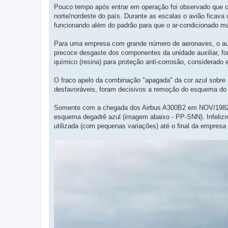
Pouco tempo após entrar em operação foi observado que o
norte/nordeste do país. Durante as escalas o avião ficava 
funcionando além do padrão para que o ar-condicionado ma
Para uma empresa com grande número de aeronaves, o au
precoce desgaste dos componentes da unidade auxiliar, fo
químico (resina) para proteção anti-corrosão, considerado
O fraco apelo da combinação "apagada" da cor azul sobre
desfavoráveis, foram decisivos a remoção do esquema do
Somente com a chegada dos Airbus A300B2 em NOV/1982, a
esquema degadrê azul (imagem abaixo - PP-SNN). Infelizme
utilizada (com pequenas variações) até o final da empresa