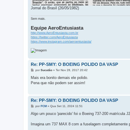
Jornal do Brasil (26/05/1982)
Sem mais.
Equipe AeroEntusiasta
http://www.AeroEntusiasta.com.br
https://twitter.com/AeroEntusiasta
https://www.instagram.com/aeroentusiasta/
Re: PP-SMY: O BOEING POLIDO DA VASP
M
por
Sucatão
»
Ter Nov 28, 2017 20:42
e
n
Mais era bonito demais ele polido.
s
Pena que não podem ser assim!
a
g
e
m
Re: PP-SMY: O BOEING POLIDO DA VASP
M
por
FCM
»
Qua Set 11, 2024 11:51
e
n
Algo um pouco 'parecido' foi o Boeing 737-200 matrícula J2
s
a
g
Imagina um 737 MAX 8 com a fuselagem completamente po
e