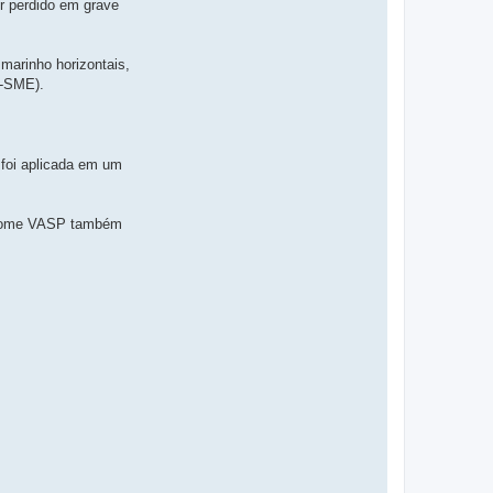
r perdido em grave
 marinho horizontais,
P-SME).
foi aplicada em um
o nome VASP também