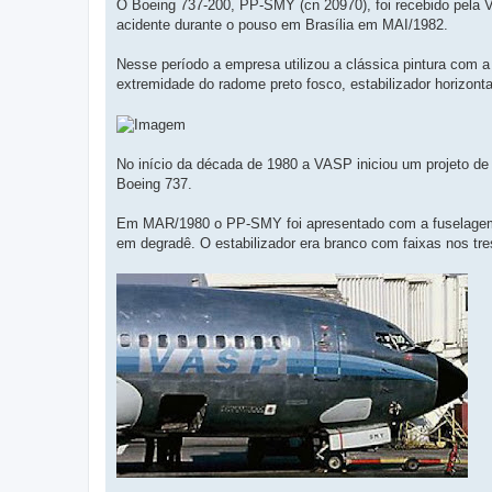
O Boeing 737-200, PP-SMY (cn 20970), foi recebido pela 
acidente durante o pouso em Brasília em MAI/1982.
Nesse período a empresa utilizou a clássica pintura com a f
extremidade do radome preto fosco, estabilizador horizon
No início da década de 1980 a VASP iniciou um projeto d
Boeing 737.
Em MAR/1980 o PP-SMY foi apresentado com a fuselagem 
em degradê. O estabilizador era branco com faixas nos tr