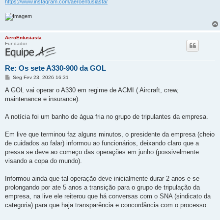
https://www.instagram.com/aeroentusiasta/
AeroEntusiasta
Fundador
Re: Os sete A330-900 da GOL
M
Seg Fev 23, 2026 16:31
e
n
A GOL vai operar o A330 em regime de ACMI ( Aircraft, crew,
s
maintenance e insurance).
a
g
e
A notícia foi um banho de água fria no grupo de tripulantes da empresa.
m
Em live que terminou faz alguns minutos, o presidente da empresa (cheio
de cuidados ao falar) informou ao funcionários, deixando claro que a
pressa se deve ao começo das operações em junho (possivelmente
visando a copa do mundo).
Informou ainda que tal operação deve inicialmente durar 2 anos e se
prolongando por ate 5 anos a transição para o grupo de tripulação da
empresa, na live ele reiterou que há conversas com o SNA (sindicato da
categoria) para que haja transparência e concordância com o processo.