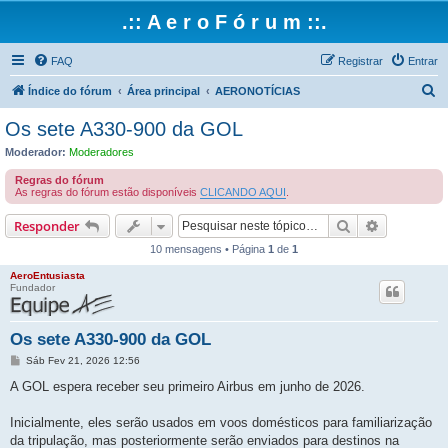
.:: A e r o F ó r u m ::.
FAQ
Registrar
Entrar
P
Índice do fórum
Área principal
AERONOTÍCIAS
e
Os sete A330-900 da GOL
s
Moderador:
Moderadores
q
Regras do fórum
u
As regras do fórum estão disponíveis
CLICANDO AQUI
.
i
Pesquisar
Pesquisa 
Responder
s
10 mensagens • Página
1
de
1
a
AeroEntusiasta
r
Fundador
Os sete A330-900 da GOL
M
Sáb Fev 21, 2026 12:56
e
n
A GOL espera receber seu primeiro Airbus em junho de 2026.
s
a
g
Inicialmente, eles serão usados ​​em voos domésticos para familiarização
e
da tripulação, mas posteriormente serão enviados para destinos na
m