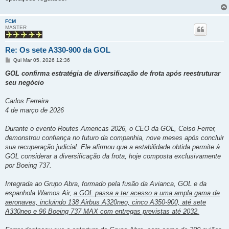
FCM
MASTER
Re: Os sete A330-900 da GOL
M
Qui Mar 05, 2026 12:36
e
n
GOL confirma estratégia de diversificação de frota após reestruturar
s
seu negócio
a
g
e
Carlos Ferreira
m
4 de março de 2026
Durante o evento Routes Americas 2026, o CEO da GOL, Celso Ferrer,
demonstrou confiança no futuro da companhia, nove meses após concluir
sua recuperação judicial. Ele afirmou que a estabilidade obtida permite à
GOL considerar a diversificação da frota, hoje composta exclusivamente
por Boeing 737.
Integrada ao Grupo Abra, formado pela fusão da Avianca, GOL e da
espanhola Wamos Air,
a GOL passa a ter acesso a uma ampla gama de
aeronaves, incluindo 138 Airbus A320neo, cinco A350-900, até sete
A330neo e 96 Boeing 737 MAX com entregas previstas até 2032.