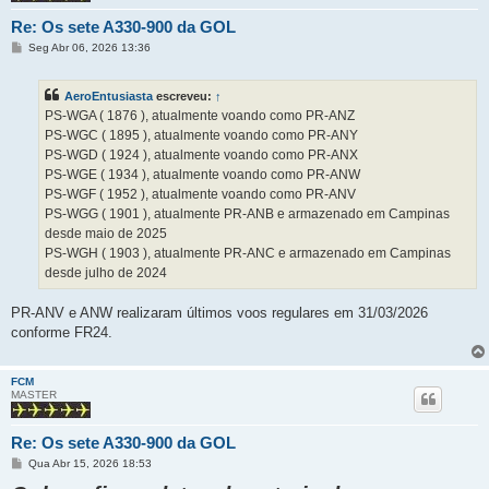
Re: Os sete A330-900 da GOL
M
Seg Abr 06, 2026 13:36
e
n
s
AeroEntusiasta
escreveu:
↑
a
g
PS-WGA ( 1876 ), atualmente voando como PR-ANZ
e
PS-WGC ( 1895 ), atualmente voando como PR-ANY
m
PS-WGD ( 1924 ), atualmente voando como PR-ANX
PS-WGE ( 1934 ), atualmente voando como PR-ANW
PS-WGF ( 1952 ), atualmente voando como PR-ANV
PS-WGG ( 1901 ), atualmente PR-ANB e armazenado em Campinas
desde maio de 2025
PS-WGH ( 1903 ), atualmente PR-ANC e armazenado em Campinas
desde julho de 2024
PR-ANV e ANW realizaram últimos voos regulares em 31/03/2026
conforme FR24.
FCM
MASTER
Re: Os sete A330-900 da GOL
M
Qua Abr 15, 2026 18:53
e
n