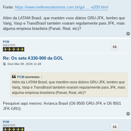
g
e
Fonte:
https://www.melhoresdestinos.com.br/gol ... -a330.html
m
Além da LATAM Brasil, que mantém voos diários GRU-JFK, lembro que
Varig, Vasp e TransBrasil também voaram regularmente para JFK, mais
alguma empresa brasileira (Panair, Real, etc)?
FCM
MASTER
Re: Os sete A330-900 da GOL
M
Dom Mar 08, 2026 11:48
e
n
s
FCM
escreveu:
↑
a
g
Além da LATAM Brasil, que mantém voos diários GRU-JFK, lembro que
e
Varig, Vasp e TransBrasil também voaram regularmente para JFK, mais
m
alguma empresa brasileira (Panair, Real, etc)?
Pesquisei aqui mesmo: Avianca Brasil (O6 8500 GRU-JFK e O6 8501
JFK-GRU).
FCM
MASTER