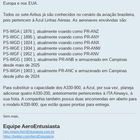
Europa e nos EUA.
Todos os sete Airbus já são conhecidos no cenário da aviação brasileira,
pois pertencem à Azul Linhas Aéreas. As aeronaves envolvidas são:
PS-WGA ( 1876 ), atualmente voando como PR-ANZ
PS-WGC ( 1895 ), atualmente voando como PR-ANY
PS-WGD ( 1924 ), atualmente voando como PR-ANX
PS-WGE ( 1934 ), atualmente voando como PR-ANW
PS-WGF ( 1952 ), atualmente voando como PR-ANV
PS-WGG ( 1901 ), atualmente PR-ANB e armazenado em Campinas
desde maio de 2025
PS-WGH ( 1903 ), atualmente PR-ANC e armazenado em Campinas
desde julho de 2024
Para substituir a capacidade dos A330-900, a Azul, por sua vez, planeja
adicionar quatro A330-200, anteriormente pertencentes à ITA Airways, à
sua frota. A companhia também possui duas encomendas em aberto para
o modelo A330-900, que estão quase prontas para entrega.
Sem mais.
Equipe AeroEntusiasta
http://www.AeroEntusiasta.com.br
https://twitter.com/AeroEntusiasta