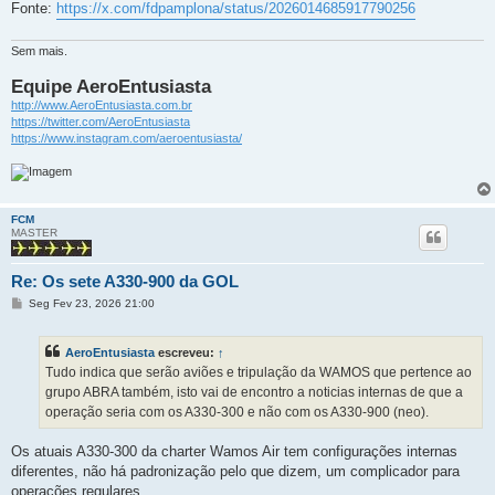
Fonte:
https://x.com/fdpamplona/status/2026014685917790256
Sem mais.
Equipe AeroEntusiasta
http://www.AeroEntusiasta.com.br
https://twitter.com/AeroEntusiasta
https://www.instagram.com/aeroentusiasta/
FCM
MASTER
Re: Os sete A330-900 da GOL
M
Seg Fev 23, 2026 21:00
e
n
s
AeroEntusiasta
escreveu:
↑
a
g
Tudo indica que serão aviões e tripulação da WAMOS que pertence ao
e
grupo ABRA também, isto vai de encontro a noticias internas de que a
m
operação seria com os A330-300 e não com os A330-900 (neo).
Os atuais A330-300 da charter Wamos Air tem configurações internas
diferentes, não há padronização pelo que dizem, um complicador para
operações regulares.