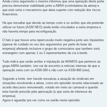
Ainda como argumento o mesmo informou que uma operação deste porte
precisa demonstrar viabilidade junto a ABRA (controladora da aérea) e
que este seria o mecanismo que daria suporte com redução dos riscos
financeiros.
Há que ressaltar que devido ao tempo curto e os aviões que ela pretende
utilizar no futuro (A330 NEO) ainda estão vinculados a outra empresa e
não haveria tempo para reconfiguração.
O fato é que houve uma repercussão muito negativa junto aos tripulantes
(apesar do cuidado no uso dos argumentos por parte do boas da
empresa) afetando inclusive o grupo de comissários que tambem será
estrangeiro com apenas 1 ou 2 representantes da cia a bordo.
Tudo indica que serão aviões e tripulação da WAMOS que pertence ao
grupo ABRA também, isto vai de encontro a noticias internas de que a
operação seria com os A330-300 e não com os A330-900 (neo).
Segundo a fonte, tem havido ressalvas a atuação do sindicato em
situações envolvendo a aérea, como em episódio recente relacionado ao
acordo descanso remunerado, votado em meio ao carnaval e quando
teria havido pressão pela aprovação (o que seria de interesse da
empresa).
Agora é aguardar pra ver como se sairão neste episódio.