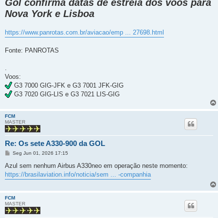
Gol confirma datas de estreia dos voos para
s
Nova York e Lisboa
a
g
e
m
https://www.panrotas.com.br/aviacao/emp ... 27698.html
Fonte: PANROTAS
.
Voos:
G3 7000 GIG-JFK e G3 7001 JFK-GIG
G3 7020 GIG-LIS e G3 7021 LIS-GIG
FCM
MASTER
Re: Os sete A330-900 da GOL
M
Seg Jun 01, 2026 17:15
e
n
Azul sem nenhum Airbus A330neo em operação neste momento:
s
https://brasilaviation.info/noticia/sem ... -companhia
a
g
e
m
FCM
MASTER