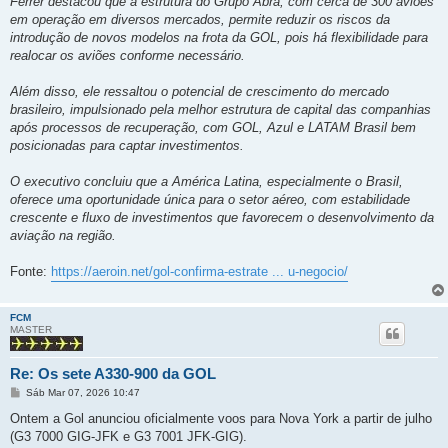
Ferrer destacou que a estrutura do Grupo Abra, com cerca de 300 aviões
em operação em diversos mercados, permite reduzir os riscos da
introdução de novos modelos na frota da GOL, pois há flexibilidade para
realocar os aviões conforme necessário.
Além disso, ele ressaltou o potencial de crescimento do mercado
brasileiro, impulsionado pela melhor estrutura de capital das companhias
após processos de recuperação, com GOL, Azul e LATAM Brasil bem
posicionadas para captar investimentos.
O executivo concluiu que a América Latina, especialmente o Brasil,
oferece uma oportunidade única para o setor aéreo, com estabilidade
crescente e fluxo de investimentos que favorecem o desenvolvimento da
aviação na região.
Fonte:
https://aeroin.net/gol-confirma-estrate ... u-negocio/
FCM
MASTER
Re: Os sete A330-900 da GOL
M
Sáb Mar 07, 2026 10:47
e
n
Ontem a Gol anunciou oficialmente voos para Nova York a partir de julho
s
(G3 7000 GIG-JFK e G3 7001 JFK-GIG).
a