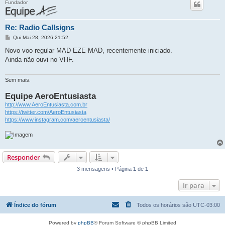
Fundador
Re: Radio Callsigns
M
Qui Mai 28, 2026 21:52
e
n
Novo voo regular MAD-EZE-MAD, recentemente iniciado.
s
Ainda não ouvi no VHF.
a
g
e
m
Sem mais.
Equipe AeroEntusiasta
http://www.AeroEntusiasta.com.br
https://twitter.com/AeroEntusiasta
https://www.instagram.com/aeroentusiasta/
Responder
3 mensagens • Página
1
de
1
Ir para
Índice do fórum
Todos os horários são
UTC-03:00
Powered by
phpBB
® Forum Software © phpBB Limited