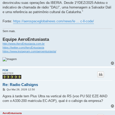
desvinculou suas operações da IBERIA. Desde 1º/DEZ/2025 Adotou o
indicativo de chamada de rádio "DALI", uma homenagem a Salvador Dalí
e uma referência ao patrimônio cultural da Catalunha."
Fonte:
https://aerospaceglobalnews.com/news/le ... c-ll-code/
Sem mais.
Equipe AeroEntusiasta
http://www.AeroEntusiasta.com.br
https://twitter.com/AeroEntusiasta
https://www.instagram.com/aeroentusiasta/
FCM
MASTER
Re: Radio Callsigns
M
Qui Mai 28, 2026 12:50
e
n
Agora à tarde tem Plus Ultra na vertical do RS (voo PU 502 EZE-MAD
s
com o A330-200 matrícula EC-AOP), qual é o callsign da empresa?
a
g
e
m
AeroEntusiasta