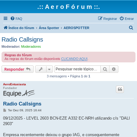
.:: A e r o F ó r u m ::.
FAQ
Registrar
Entrar
P
Índice do fórum
Área Spotter
AEROSPOTTER
e
Radio Callsigns
s
Moderador:
Moderadores
q
Regras do fórum
u
As regras do fórum estão disponíveis
CLICANDO AQUI
.
i
Pesquisar
Pesquisa 
Responder
s
3 mensagens • Página
1
de
1
a
AeroEntusiasta
r
Fundador
Radio Callsigns
M
Ter Dez 09, 2025 16:44
e
n
09/12/2025 - LEVEL 2603 BCN-EZE A332 EC-NRH utilizando c/s "DALI
s
2903"
a
g
e
Empresa recentemente deixou o grupo IAG, e consequentemente
m