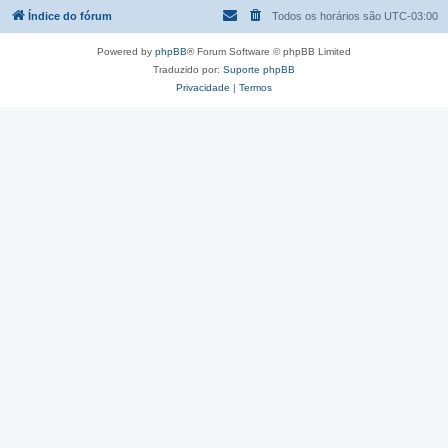
Índice do fórum
Todos os horários são
UTC-03:00
Powered by
phpBB
® Forum Software © phpBB Limited
Traduzido por:
Suporte phpBB
Privacidade
|
Termos