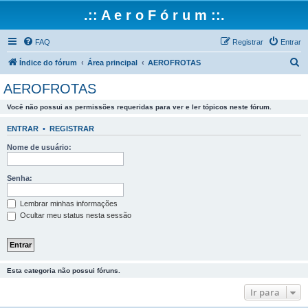
.:: A e r o F ó r u m ::.
FAQ
Registrar
Entrar
P
Índice do fórum
Área principal
AEROFROTAS
e
AEROFROTAS
s
Você não possui as permissões requeridas para ver e ler tópicos neste fórum.
q
u
ENTRAR
•
REGISTRAR
i
Nome de usuário:
s
a
Senha:
r
Lembrar minhas informações
Ocultar meu status nesta sessão
Esta categoria não possui fóruns.
Ir para