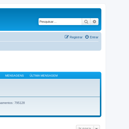
Pesquisar
Pesquisa avançad
Registrar
Entrar
MENSAGENS
ÚLTIMA MENSAGEM
onamentos: 795128
Ir para