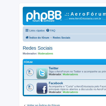
.:: A e r o F ó r u m
...:: www.AeroEntusiasta.com.br ::...
Links rápidos
FAQ
Índice do fórum
Redes Sociais
Redes Sociais
Moderador:
Moderadores
FÓRUM
Twitter
Siga o AeroForum no Twitter e acompanhe as pri
Moderador:
Moderadores
Facebook
Acompanhe e "Curta" a AeroEntusiasta pelo Facebo
principais tópicos abertos a discussão no AeroF
Moderador:
Moderadores
Voltar ao Índice do Fórum