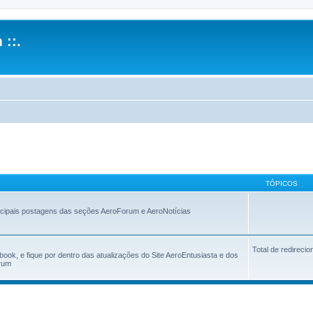
 ::.
TÓPICOS
ncipais postagens das seções AeroForum e AeroNotícias
Total de redireci
ok, e fique por dentro das atualizações do Site AeroEntusiasta e dos
orum