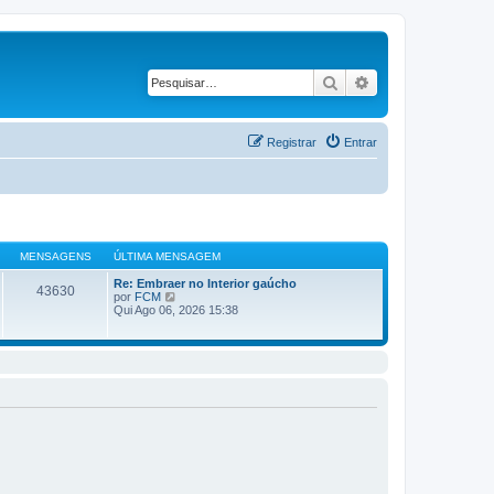
Pesquisar
Pesquisa avançad
Registrar
Entrar
MENSAGENS
ÚLTIMA MENSAGEM
Re: Embraer no Interior gaúcho
43630
V
por
FCM
e
Qui Ago 06, 2026 15:38
r
ú
l
t
i
m
a
m
e
n
s
a
g
e