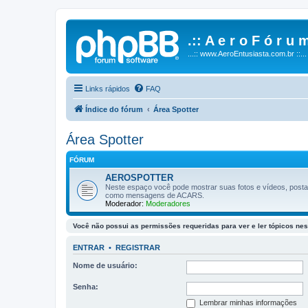
.:: A e r o F ó r u m
...:: www.AeroEntusiasta.com.br ::...
Links rápidos
FAQ
Índice do fórum
Área Spotter
Área Spotter
FÓRUM
AEROSPOTTER
Neste espaço você pode mostrar suas fotos e vídeos, post
como mensagens de ACARS.
Moderador:
Moderadores
Você não possui as permissões requeridas para ver e ler tópicos nes
ENTRAR
•
REGISTRAR
Nome de usuário:
Senha:
Lembrar minhas informações