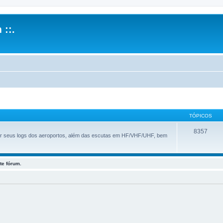
 ::.
TÓPICOS
8357
ar seus logs dos aeroportos, além das escutas em HF/VHF/UHF, bem
te fórum.