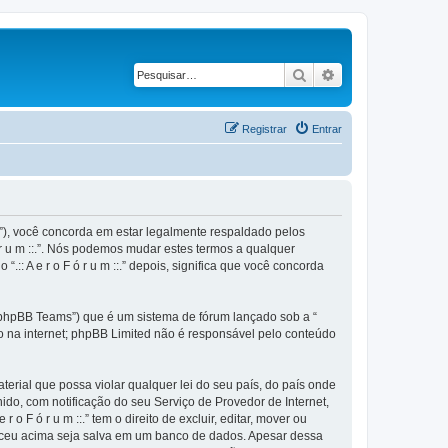
Pesquisar
Pesquisa avançad
Registrar
Entrar
m.br”), você concorda em estar legalmente respaldado pelos
 r u m ::.”. Nós podemos mudar estes termos a qualquer
 A e r o F ó r u m ::.” depois, significa que você concorda
phpBB Teams”) que é um sistema de fórum lançado sob a “
ão na internet; phpBB Limited não é responsável pelo conteúdo
rial que possa violar qualquer lei do seu país, do país onde
anido, com notificação do seu Serviço de Provedor de Internet,
F ó r u m ::.” tem o direito de excluir, editar, mover ou
neceu acima seja salva em um banco de dados. Apesar dessa