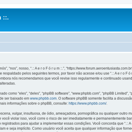
 ::.
ós”, “nos”, nosso, “.:: A e r o F ó r u m ::.”, “https://www.forum.aeroentusiasta.co
respaldado pelos seguintes termos, por favor não acesse e/ou use “.:: A e r o F ó
mbora nós recomendamos que você revise isso regularmente e continuado usando “.::
alteradas.
o como “eles”, “deles”, “phpBB software”, “www.phpbb.com”, “phpBB Limited”, “
ode ser baixado em
www.phpbb.com
. O software phpBB somente facilita a discuss
 mais informações sobre o phpBB, consulte:
https://www.phpbb.com/
.
na, vulgar, insultuosa, de ódio, ameaçadora, pornográfica ou qualquer outro mate
is. Se você violar isso, você corre o risco de ser imediatamente e permanentemente b
istrados para ajudar a implementar essas condições. Você concorda que “.:: A e r o 
idam e seja implícito. Como usuário você aceita que qualquer informação que for