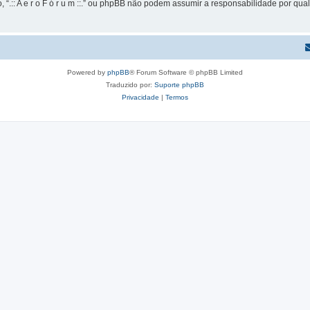
 “.:: A e r o F ó r u m ::.” ou phpBB não podem assumir a responsabilidade por qual
Powered by
phpBB
® Forum Software © phpBB Limited
Traduzido por:
Suporte phpBB
Privacidade
|
Termos