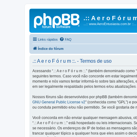
.:: A e r o F ó r u m
...:: www.AeroEntusiasta.com.br ::...
Links rápidos
FAQ
Índice do fórum
.:: A e r o F ó r u m ::. - Termos de uso
Acessando “.:: A e r o F ó r u m ::.” (também denominado como “n
seguintes termos. Caso você não concorde em estar legalmente 
momento e nós vamos tentar informá-lo sobre tais alterações, e
em ser legalmente respaldado pelos termos e/ou atualizações 
Nossos fóruns são desenvolvidos por phpBB (também denominad
GNU General Public License v2
” (conhecida como “GPL”) e p
ou conduta permitido e/ou não permitido. Se você gostaria de
Você concorda em não enviar qualquer mensagem abusiva, obsce
“.:: A e r o F ó r u m ::.” está hospedado ou leis internaciona
se necessário. Os endereços de IP de todas as mensagens são reg
trancar qualquer tópico a qualquer hora que eles assim o dec