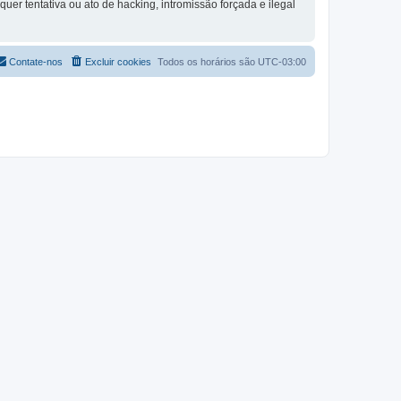
quer tentativa ou ato de hacking, intromissão forçada e ilegal
Contate-nos
Excluir cookies
Todos os horários são
UTC-03:00