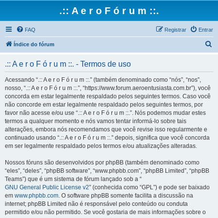
.:: A e r o F ó r u m ::.
FAQ
Registrar
Entrar
P
Índice do fórum
e
.:: A e r o F ó r u m ::. - Termos de uso
s
q
Acessando “.:: A e r o F ó r u m ::.” (também denominado como “nós”, “nos”,
nosso, “.:: A e r o F ó r u m ::.”, “https://www.forum.aeroentusiasta.com.br”), você
u
concorda em estar legalmente respaldado pelos seguintes termos. Caso você
i
não concorde em estar legalmente respaldado pelos seguintes termos, por
favor não acesse e/ou use “.:: A e r o F ó r u m ::.”. Nós podemos mudar estes
s
termos a qualquer momento e nós vamos tentar informá-lo sobre tais
a
alterações, embora nós recomendamos que você revise isso regularmente e
continuado usando “.:: A e r o F ó r u m ::.” depois, significa que você concorda
r
em ser legalmente respaldado pelos termos e/ou atualizações alteradas.
Nossos fóruns são desenvolvidos por phpBB (também denominado como
“eles”, “deles”, “phpBB software”, “www.phpbb.com”, “phpBB Limited”, “phpBB
Teams”) que é um sistema de fórum lançado sob a “
GNU General Public License v2
” (conhecida como “GPL”) e pode ser baixado
em
www.phpbb.com
. O software phpBB somente facilita a discussão na
internet; phpBB Limited não é responsável pelo conteúdo ou conduta
permitido e/ou não permitido. Se você gostaria de mais informações sobre o