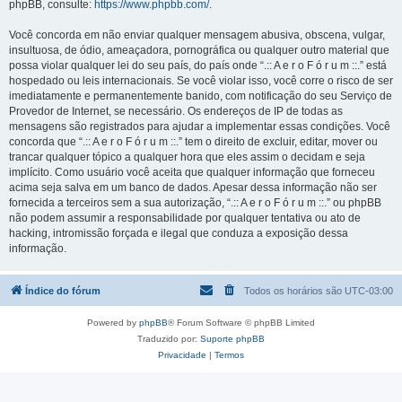
phpBB, consulte:
https://www.phpbb.com/
.
Você concorda em não enviar qualquer mensagem abusiva, obscena, vulgar,
insultuosa, de ódio, ameaçadora, pornográfica ou qualquer outro material que
possa violar qualquer lei do seu país, do país onde “.:: A e r o F ó r u m ::.” está
hospedado ou leis internacionais. Se você violar isso, você corre o risco de ser
imediatamente e permanentemente banido, com notificação do seu Serviço de
Provedor de Internet, se necessário. Os endereços de IP de todas as
mensagens são registrados para ajudar a implementar essas condições. Você
concorda que “.:: A e r o F ó r u m ::.” tem o direito de excluir, editar, mover ou
trancar qualquer tópico a qualquer hora que eles assim o decidam e seja
implícito. Como usuário você aceita que qualquer informação que forneceu
acima seja salva em um banco de dados. Apesar dessa informação não ser
fornecida a terceiros sem a sua autorização, “.:: A e r o F ó r u m ::.” ou phpBB
não podem assumir a responsabilidade por qualquer tentativa ou ato de
hacking, intromissão forçada e ilegal que conduza a exposição dessa
informação.
Índice do fórum
Todos os horários são
UTC-03:00
Powered by
phpBB
® Forum Software © phpBB Limited
Traduzido por:
Suporte phpBB
Privacidade
|
Termos