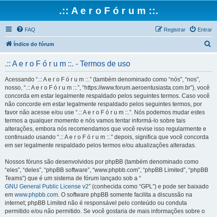
.:: A e r o F ó r u m ::.
FAQ
Registrar
Entrar
P
Índice do fórum
e
.:: A e r o F ó r u m ::. - Termos de uso
s
q
Acessando “.:: A e r o F ó r u m ::.” (também denominado como “nós”, “nos”,
nosso, “.:: A e r o F ó r u m ::.”, “https://www.forum.aeroentusiasta.com.br”), você
u
concorda em estar legalmente respaldado pelos seguintes termos. Caso você
i
não concorde em estar legalmente respaldado pelos seguintes termos, por
favor não acesse e/ou use “.:: A e r o F ó r u m ::.”. Nós podemos mudar estes
s
termos a qualquer momento e nós vamos tentar informá-lo sobre tais
a
alterações, embora nós recomendamos que você revise isso regularmente e
continuado usando “.:: A e r o F ó r u m ::.” depois, significa que você concorda
r
em ser legalmente respaldado pelos termos e/ou atualizações alteradas.
Nossos fóruns são desenvolvidos por phpBB (também denominado como
“eles”, “deles”, “phpBB software”, “www.phpbb.com”, “phpBB Limited”, “phpBB
Teams”) que é um sistema de fórum lançado sob a “
GNU General Public License v2
” (conhecida como “GPL”) e pode ser baixado
em
www.phpbb.com
. O software phpBB somente facilita a discussão na
internet; phpBB Limited não é responsável pelo conteúdo ou conduta
permitido e/ou não permitido. Se você gostaria de mais informações sobre o