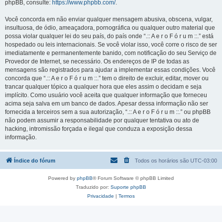
phpBB, consulte:
https://www.phpbb.com/
.
Você concorda em não enviar qualquer mensagem abusiva, obscena, vulgar,
insultuosa, de ódio, ameaçadora, pornográfica ou qualquer outro material que
possa violar qualquer lei do seu país, do país onde “.:: A e r o F ó r u m ::.” está
hospedado ou leis internacionais. Se você violar isso, você corre o risco de ser
imediatamente e permanentemente banido, com notificação do seu Serviço de
Provedor de Internet, se necessário. Os endereços de IP de todas as
mensagens são registrados para ajudar a implementar essas condições. Você
concorda que “.:: A e r o F ó r u m ::.” tem o direito de excluir, editar, mover ou
trancar qualquer tópico a qualquer hora que eles assim o decidam e seja
implícito. Como usuário você aceita que qualquer informação que forneceu
acima seja salva em um banco de dados. Apesar dessa informação não ser
fornecida a terceiros sem a sua autorização, “.:: A e r o F ó r u m ::.” ou phpBB
não podem assumir a responsabilidade por qualquer tentativa ou ato de
hacking, intromissão forçada e ilegal que conduza a exposição dessa
informação.
Índice do fórum
Todos os horários são
UTC-03:00
Powered by
phpBB
® Forum Software © phpBB Limited
Traduzido por:
Suporte phpBB
Privacidade
|
Termos