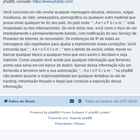
phpBB, consulte:
https://www.phpbb.com/
.
Você concorda em não enviar qualquer mensagem abusiva, obscena, vulgar,
insultuosa, de ódio, ameaçadora, pornográfica ou qualquer outro material que
possa violar qualquer lei do seu país, do país onde “.:: A e r o F ó r u m ::.” está
hospedado ou leis internacionais. Se você violar isso, você corre o risco de ser
imediatamente e permanentemente banido, com notificação do seu Serviço de
Provedor de Internet, se necessário. Os endereços de IP de todas as
mensagens são registrados para ajudar a implementar essas condições. Você
concorda que “.:: A e r o F ó r u m ::.” tem o direito de excluir, editar, mover ou
trancar qualquer tópico a qualquer hora que eles assim o decidam e seja
implícito. Como usuário você aceita que qualquer informação que forneceu
acima seja salva em um banco de dados. Apesar dessa informação não ser
fornecida a terceiros sem a sua autorização, “.:: A e r o F ó r u m ::.” ou phpBB
não podem assumir a responsabilidade por qualquer tentativa ou ato de
hacking, intromissão forçada e ilegal que conduza a exposição dessa
informação.
Índice do fórum
Todos os horários são
UTC-03:00
Powered by
phpBB
® Forum Software © phpBB Limited
Traduzido por:
Suporte phpBB
Privacidade
|
Termos