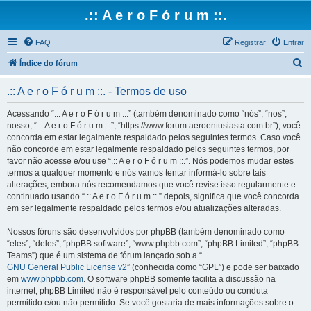
.:: A e r o F ó r u m ::.
FAQ
Registrar
Entrar
P
Índice do fórum
e
.:: A e r o F ó r u m ::. - Termos de uso
s
q
Acessando “.:: A e r o F ó r u m ::.” (também denominado como “nós”, “nos”,
nosso, “.:: A e r o F ó r u m ::.”, “https://www.forum.aeroentusiasta.com.br”), você
u
concorda em estar legalmente respaldado pelos seguintes termos. Caso você
i
não concorde em estar legalmente respaldado pelos seguintes termos, por
favor não acesse e/ou use “.:: A e r o F ó r u m ::.”. Nós podemos mudar estes
s
termos a qualquer momento e nós vamos tentar informá-lo sobre tais
a
alterações, embora nós recomendamos que você revise isso regularmente e
continuado usando “.:: A e r o F ó r u m ::.” depois, significa que você concorda
r
em ser legalmente respaldado pelos termos e/ou atualizações alteradas.
Nossos fóruns são desenvolvidos por phpBB (também denominado como
“eles”, “deles”, “phpBB software”, “www.phpbb.com”, “phpBB Limited”, “phpBB
Teams”) que é um sistema de fórum lançado sob a “
GNU General Public License v2
” (conhecida como “GPL”) e pode ser baixado
em
www.phpbb.com
. O software phpBB somente facilita a discussão na
internet; phpBB Limited não é responsável pelo conteúdo ou conduta
permitido e/ou não permitido. Se você gostaria de mais informações sobre o