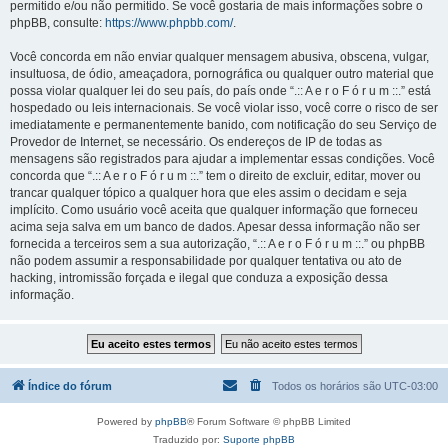
permitido e/ou não permitido. Se você gostaria de mais informações sobre o
phpBB, consulte:
https://www.phpbb.com/
.
Você concorda em não enviar qualquer mensagem abusiva, obscena, vulgar,
insultuosa, de ódio, ameaçadora, pornográfica ou qualquer outro material que
possa violar qualquer lei do seu país, do país onde “.:: A e r o F ó r u m ::.” está
hospedado ou leis internacionais. Se você violar isso, você corre o risco de ser
imediatamente e permanentemente banido, com notificação do seu Serviço de
Provedor de Internet, se necessário. Os endereços de IP de todas as
mensagens são registrados para ajudar a implementar essas condições. Você
concorda que “.:: A e r o F ó r u m ::.” tem o direito de excluir, editar, mover ou
trancar qualquer tópico a qualquer hora que eles assim o decidam e seja
implícito. Como usuário você aceita que qualquer informação que forneceu
acima seja salva em um banco de dados. Apesar dessa informação não ser
fornecida a terceiros sem a sua autorização, “.:: A e r o F ó r u m ::.” ou phpBB
não podem assumir a responsabilidade por qualquer tentativa ou ato de
hacking, intromissão forçada e ilegal que conduza a exposição dessa
informação.
Índice do fórum
Todos os horários são
UTC-03:00
Powered by
phpBB
® Forum Software © phpBB Limited
Traduzido por:
Suporte phpBB