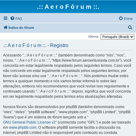
.:: A e r o F ó r u m ::.
FAQ
Entrar
P
Índice do fórum
e
Idioma:
s
.:: A e r o F ó r u m ::. - Registro
q
Acessando “.:: A e r o F ó r u m ::.” (também denominado como “nós”, “nos”,
u
nosso, “.:: A e r o F ó r u m ::.”, “https://www.forum.aeroentusiasta.com.br”), você
i
concorda em estar legalmente respaldado pelos seguintes termos. Caso você
não concorde em estar legalmente respaldado pelos seguintes termos, por
s
favor não acesse e/ou use “.:: A e r o F ó r u m ::.”. Nós podemos mudar estes
a
termos a qualquer momento e nós vamos tentar informá-lo sobre tais
r
alterações, embora nós recomendamos que você revise isso regularmente e
continuado usando “.:: A e r o F ó r u m ::.” depois, significa que você concorda
em ser legalmente respaldado pelos termos e/ou atualizações alteradas.
Nossos fóruns são desenvolvidos por phpBB (também denominado como
“eles”, “deles”, “phpBB software”, “www.phpbb.com”, “phpBB Limited”, “phpBB
Teams”) que é um sistema de fórum lançado sob a “
GNU General Public License v2
” (conhecida como “GPL”) e pode ser baixado
em
www.phpbb.com
. O software phpBB somente facilita a discussão na
internet; phpBB Limited não é responsável pelo conteúdo ou conduta