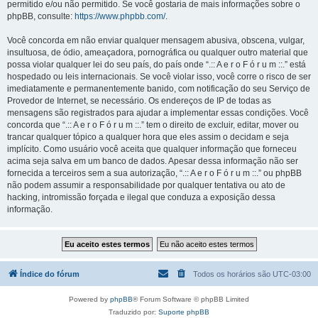
permitido e/ou não permitido. Se você gostaria de mais informações sobre o
phpBB, consulte:
https://www.phpbb.com/
.
Você concorda em não enviar qualquer mensagem abusiva, obscena, vulgar,
insultuosa, de ódio, ameaçadora, pornográfica ou qualquer outro material que
possa violar qualquer lei do seu país, do país onde “.:: A e r o F ó r u m ::.” está
hospedado ou leis internacionais. Se você violar isso, você corre o risco de ser
imediatamente e permanentemente banido, com notificação do seu Serviço de
Provedor de Internet, se necessário. Os endereços de IP de todas as
mensagens são registrados para ajudar a implementar essas condições. Você
concorda que “.:: A e r o F ó r u m ::.” tem o direito de excluir, editar, mover ou
trancar qualquer tópico a qualquer hora que eles assim o decidam e seja
implícito. Como usuário você aceita que qualquer informação que forneceu
acima seja salva em um banco de dados. Apesar dessa informação não ser
fornecida a terceiros sem a sua autorização, “.:: A e r o F ó r u m ::.” ou phpBB
não podem assumir a responsabilidade por qualquer tentativa ou ato de
hacking, intromissão forçada e ilegal que conduza a exposição dessa
informação.
Índice do fórum
Todos os horários são
UTC-03:00
Powered by
phpBB
® Forum Software © phpBB Limited
Traduzido por:
Suporte phpBB