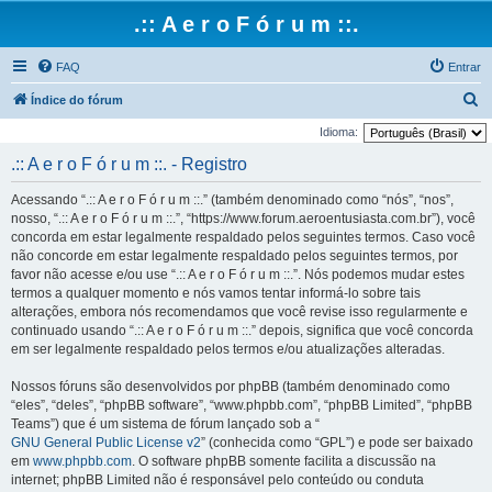
.:: A e r o F ó r u m ::.
FAQ
Entrar
P
Índice do fórum
e
Idioma:
s
.:: A e r o F ó r u m ::. - Registro
q
Acessando “.:: A e r o F ó r u m ::.” (também denominado como “nós”, “nos”,
u
nosso, “.:: A e r o F ó r u m ::.”, “https://www.forum.aeroentusiasta.com.br”), você
i
concorda em estar legalmente respaldado pelos seguintes termos. Caso você
não concorde em estar legalmente respaldado pelos seguintes termos, por
s
favor não acesse e/ou use “.:: A e r o F ó r u m ::.”. Nós podemos mudar estes
a
termos a qualquer momento e nós vamos tentar informá-lo sobre tais
r
alterações, embora nós recomendamos que você revise isso regularmente e
continuado usando “.:: A e r o F ó r u m ::.” depois, significa que você concorda
em ser legalmente respaldado pelos termos e/ou atualizações alteradas.
Nossos fóruns são desenvolvidos por phpBB (também denominado como
“eles”, “deles”, “phpBB software”, “www.phpbb.com”, “phpBB Limited”, “phpBB
Teams”) que é um sistema de fórum lançado sob a “
GNU General Public License v2
” (conhecida como “GPL”) e pode ser baixado
em
www.phpbb.com
. O software phpBB somente facilita a discussão na
internet; phpBB Limited não é responsável pelo conteúdo ou conduta