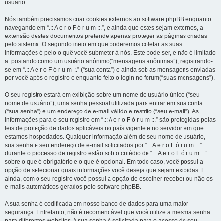
usuário.
Nós também precisamos criar cookies externos ao software phpBB enquanto
navegando em “.:: A e r o F ó r u m ::.”, e ainda que estes sejam externos, a
extensão destes documentos pretende apenas proteger as páginas criadas
pelo sistema. O segundo meio em que poderemos coletar as suas
informações é pelo o quê você submeter à nós. Este pode ser, e não é limitado
a: postando como um usuário anônimo(“mensagens anônimas”), registrando-
se em “.:: A e r o F ó r u m ::.” (“sua conta”) e ainda sob as mensagens enviadas
por você após o registro e enquanto feito o login no fórum(“suas mensagens”).
O seu registro estará em exibição sobre um nome de usuário único (“seu
nome de usuário”), uma senha pessoal utilizada para entrar em sua conta
(“sua senha”) e um endereço de e-mail válido e restrito (“seu e-mail”). As
informações para o seu registro em “.:: A e r o F ó r u m ::.” são protegidas pelas
leis de proteção de dados aplicáveis no país vigente e no servidor em que
estamos hospedados. Qualquer informação além de seu nome de usuário,
sua senha e seu endereço de e-mail solicitados por “.:: A e r o F ó r u m ::.”
durante o processo de registro estão sob o critédio de “.:: A e r o F ó r u m ::.”
sobre o que é obrigatório e o que é opcional. Em todo caso, você possui a
opção de selecionar quais informações você deseja que sejam exibidas. E
ainda, com o seu registro você possui a opção de escolher receber ou não os
e-mails automáticos gerados pelo software phpBB.
A sua senha é codificada em nosso banco de dados para uma maior
segurança. Entretanto, não é recomendável que você utilize a mesma senha
para diferentes websites. A sua senha é solicitada para o acesso de seu