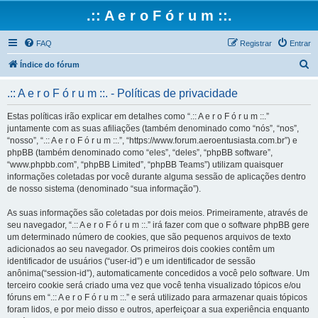
.:: A e r o F ó r u m ::.
FAQ
Registrar
Entrar
P
Índice do fórum
e
.:: A e r o F ó r u m ::. - Políticas de privacidade
s
q
Estas políticas irão explicar em detalhes como “.:: A e r o F ó r u m ::.”
juntamente com as suas afiliações (também denominado como “nós”, “nos”,
u
“nosso”, “.:: A e r o F ó r u m ::.”, “https://www.forum.aeroentusiasta.com.br”) e
i
phpBB (também denominado como “eles”, “deles”, “phpBB software”,
“www.phpbb.com”, “phpBB Limited”, “phpBB Teams”) utilizam quaisquer
s
informações coletadas por você durante alguma sessão de aplicações dentro
a
de nosso sistema (denominado “sua informação”).
r
As suas informações são coletadas por dois meios. Primeiramente, através de
seu navegador, “.:: A e r o F ó r u m ::.” irá fazer com que o software phpBB gere
um determinado número de cookies, que são pequenos arquivos de texto
adicionados ao seu navegador. Os primeiros dois cookies contêm um
identificador de usuários (“user-id”) e um identificador de sessão
anônima(“session-id”), automaticamente concedidos a você pelo software. Um
terceiro cookie será criado uma vez que você tenha visualizado tópicos e/ou
fóruns em “.:: A e r o F ó r u m ::.” e será utilizado para armazenar quais tópicos
foram lidos, e por meio disso e outros, aperfeiçoar a sua experiência enquanto