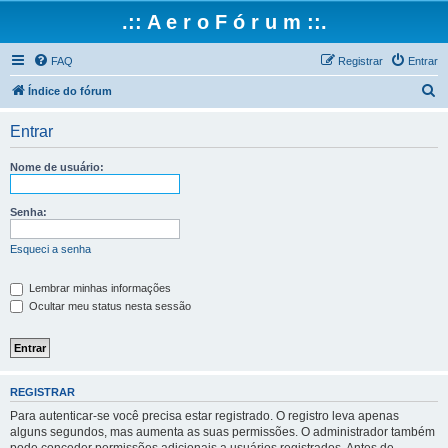
.:: A e r o F ó r u m ::.
FAQ
Registrar
Entrar
P
Índice do fórum
e
Entrar
s
q
Nome de usuário:
u
i
Senha:
s
Esqueci a senha
a
r
Lembrar minhas informações
Ocultar meu status nesta sessão
REGISTRAR
Para autenticar-se você precisa estar registrado. O registro leva apenas
alguns segundos, mas aumenta as suas permissões. O administrador também
pode conceder permissões adicionais a usuários registrados. Antes de