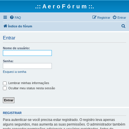
.:: A e r o F ó r u m ::.
FAQ
Registrar
Entrar
P
Índice do fórum
e
Entrar
s
q
Nome de usuário:
u
i
Senha:
s
Esqueci a senha
a
r
Lembrar minhas informações
Ocultar meu status nesta sessão
REGISTRAR
Para autenticar-se você precisa estar registrado. O registro leva apenas
alguns segundos, mas aumenta as suas permissões. O administrador também
pode conceder permissões adicionais a usuários registrados. Antes de