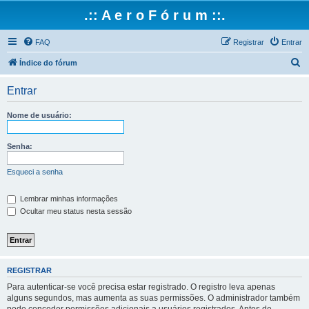
.:: A e r o F ó r u m ::.
FAQ
Registrar
Entrar
P
Índice do fórum
e
Entrar
s
q
Nome de usuário:
u
i
Senha:
s
Esqueci a senha
a
r
Lembrar minhas informações
Ocultar meu status nesta sessão
REGISTRAR
Para autenticar-se você precisa estar registrado. O registro leva apenas
alguns segundos, mas aumenta as suas permissões. O administrador também
pode conceder permissões adicionais a usuários registrados. Antes de