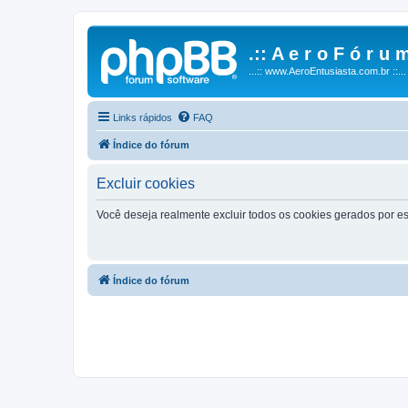
.:: A e r o F ó r u m
...:: www.AeroEntusiasta.com.br ::...
Links rápidos
FAQ
Índice do fórum
Excluir cookies
Você deseja realmente excluir todos os cookies gerados por es
Índice do fórum