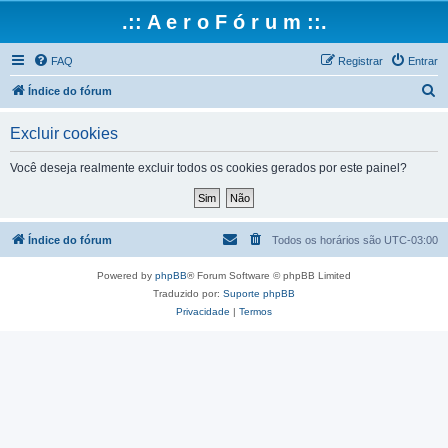
.:: A e r o F ó r u m ::.
FAQ
Registrar
Entrar
P
Índice do fórum
e
Excluir cookies
s
q
Você deseja realmente excluir todos os cookies gerados por este painel?
u
i
s
Índice do fórum
Todos os horários são
UTC-03:00
a
Powered by
phpBB
® Forum Software © phpBB Limited
r
Traduzido por:
Suporte phpBB
Privacidade
|
Termos