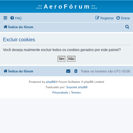
.:: A e r o F ó r u m ::.
FAQ
Registrar
Entrar
P
Índice do fórum
e
Excluir cookies
s
q
Você deseja realmente excluir todos os cookies gerados por este painel?
u
i
s
Índice do fórum
Todos os horários são
UTC-03:00
a
Powered by
phpBB
® Forum Software © phpBB Limited
r
Traduzido por:
Suporte phpBB
Privacidade
|
Termos