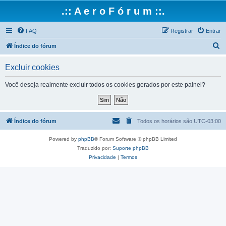
.:: A e r o F ó r u m ::.
FAQ
Registrar
Entrar
P
Índice do fórum
e
Excluir cookies
s
q
Você deseja realmente excluir todos os cookies gerados por este painel?
u
i
s
Índice do fórum
Todos os horários são
UTC-03:00
a
Powered by
phpBB
® Forum Software © phpBB Limited
r
Traduzido por:
Suporte phpBB
Privacidade
|
Termos