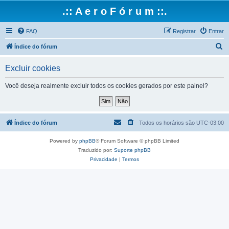
.:: A e r o F ó r u m ::.
FAQ
Registrar
Entrar
P
Índice do fórum
e
Excluir cookies
s
q
Você deseja realmente excluir todos os cookies gerados por este painel?
u
i
s
Índice do fórum
Todos os horários são
UTC-03:00
a
Powered by
phpBB
® Forum Software © phpBB Limited
r
Traduzido por:
Suporte phpBB
Privacidade
|
Termos