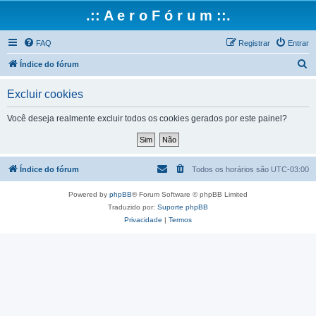
.:: A e r o F ó r u m ::.
FAQ
Registrar
Entrar
P
Índice do fórum
e
Excluir cookies
s
q
Você deseja realmente excluir todos os cookies gerados por este painel?
u
i
s
Índice do fórum
Todos os horários são
UTC-03:00
a
Powered by
phpBB
® Forum Software © phpBB Limited
r
Traduzido por:
Suporte phpBB
Privacidade
|
Termos