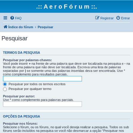
.:: A e r o F ó r u m ::.
FAQ
Registrar
Entrar
Índice do fórum
Pesquisar
Pesquisar
TERMOS DA PESQUISA
Pesquisar por palavras-chaves:
Você pode inserir
+
na frente de uma palavra que deve ser localizada na pesquisa e
-
na
frente de uma palavra que não deve ser localizada. Escreva uma lista de palavras
separadas por
|
se somente uma das palavras inseridas deva ser encontrada. Use *
como complemento para resultados parciais.
Pesquisar por todos os termos escritos
Pesquisar por qualquer termo
Pesquisar por autor:
Use * como complemento para palavras parciais.
OPÇÕES DA PESQUISA
Pesquisar nos fóruns:
Selecione o fórum, ou os fóruns, no qual você deseja realizar a pesquisa. Todos os sub
fóruns serão incluídos na pesquisa se você não desmarcar a opção “Pesquisar nos