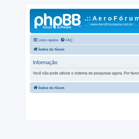
.:: A e r o F ó r u m
...:: www.AeroEntusiasta.com.br ::...
Links rápidos
FAQ
Índice do fórum
Informação
Você não pode utilizar o sistema de pesquisas agora. Por fav
Índice do fórum