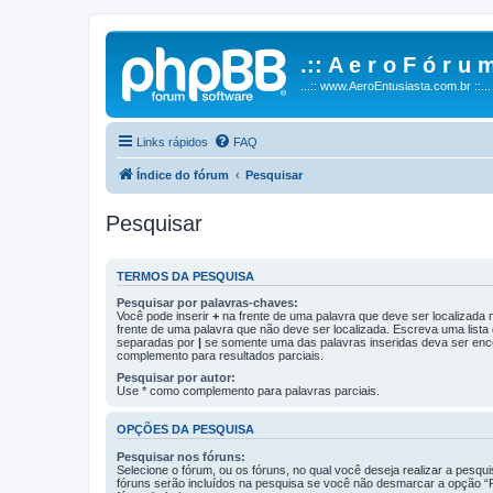
.:: A e r o F ó r u m
...:: www.AeroEntusiasta.com.br ::...
Links rápidos
FAQ
Índice do fórum
Pesquisar
Pesquisar
TERMOS DA PESQUISA
Pesquisar por palavras-chaves:
Você pode inserir
+
na frente de uma palavra que deve ser localizada
frente de uma palavra que não deve ser localizada. Escreva uma lista
separadas por
|
se somente uma das palavras inseridas deva ser enc
complemento para resultados parciais.
Pesquisar por autor:
Use * como complemento para palavras parciais.
OPÇÕES DA PESQUISA
Pesquisar nos fóruns:
Selecione o fórum, ou os fóruns, no qual você deseja realizar a pesqu
fóruns serão incluídos na pesquisa se você não desmarcar a opção “