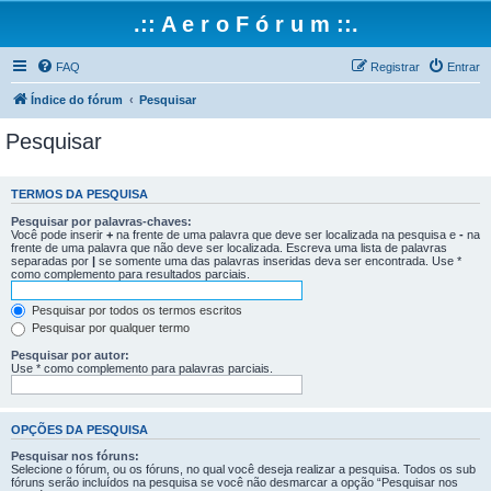
.:: A e r o F ó r u m ::.
FAQ
Registrar
Entrar
Índice do fórum
Pesquisar
Pesquisar
TERMOS DA PESQUISA
Pesquisar por palavras-chaves:
Você pode inserir
+
na frente de uma palavra que deve ser localizada na pesquisa e
-
na
frente de uma palavra que não deve ser localizada. Escreva uma lista de palavras
separadas por
|
se somente uma das palavras inseridas deva ser encontrada. Use *
como complemento para resultados parciais.
Pesquisar por todos os termos escritos
Pesquisar por qualquer termo
Pesquisar por autor:
Use * como complemento para palavras parciais.
OPÇÕES DA PESQUISA
Pesquisar nos fóruns:
Selecione o fórum, ou os fóruns, no qual você deseja realizar a pesquisa. Todos os sub
fóruns serão incluídos na pesquisa se você não desmarcar a opção “Pesquisar nos