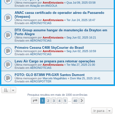
Última mensagem por
AeroEntusiasta
«
Qua Jul 09, 2025 03:58
Enviado em
Aviação em ANGOLA
ANAC cassa certificado de operador aéreo da Passaredo
(Voepass)
Última mensagem por
AeroEntusiasta
«
Ter Jun 24, 2025 18:47
Enviado em
AERONOTÍCIAS
DTX Group assume hangar de manutenção da Drayton em
Porto Alegre
Última mensagem por
AeroEntusiasta
«
Seg Jun 02, 2025 16:21
Enviado em
AERONOTÍCIAS
Primeiro Cessna C408 SkyCourier do Brasil
Última mensagem por
AeroEntusiasta
«
Seg Jun 02, 2025 10:59
Enviado em
AERONOTÍCIAS
Levu Air Cargo se prepara para retomar operações
Última mensagem por
AeroEntusiasta
«
Ter Mai 27, 2025 21:00
Enviado em
AERONOTÍCIAS
FOTO: GLO B738W PR-GXR Santos Dumont
Última mensagem por
Marcelo Magalhães
«
Dom Mai 25, 2025 18:41
Enviado em
AEROSPOTTER
Pesquisa resultou em mais de 1000 ocorrências
Página
1
de
40
1
2
3
4
5
40
Próximo
…
Ir para