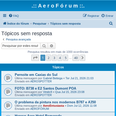
.:: A e r o F ó r u m ::.
FAQ
Registrar
Entrar
P
Índice do fórum
Pesquisar
Tópicos sem resposta
e
Tópicos sem resposta
s
Pesquisa avançada
q
Pesquisar
Pesquisa avançada
u
Pesquisa resultou em mais de 1000 ocorrências
i
Página
1
de
40
1
2
3
4
5
40
Próximo
…
s
a
Tópicos
r
Pernoite em Caxias do Sul
Última mensagem por
Gabriel Bettega
«
Ter Jul 21, 2026 21:03
Enviado em
AEROSPOTTER
FOTO: B738 e E2 Santos Dumont POA
Última mensagem por
Vinidc8
«
Qua Jul 15, 2026 23:08
Enviado em
AEROSPOTTER
O problema da pintura nos modernos B787 e A350
Última mensagem por
AeroEntusiasta
«
Dom Jul 12, 2026 11:08
Enviado em
AEROFÓRUM
Hangar Aero Hotel Pomerode