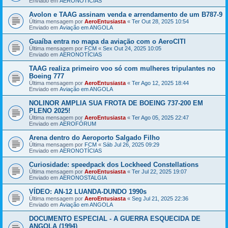
Enviado em
AERONOTÍCIAS
Avolon e TAAG assinam venda e arrendamento de um B787-9
Última mensagem por
AeroEntusiasta
«
Ter Out 28, 2025 10:54
Enviado em
Aviação em ANGOLA
Guaíba entra no mapa da aviação com o AeroCITI
Última mensagem por
FCM
«
Sex Out 24, 2025 10:05
Enviado em
AERONOTÍCIAS
TAAG realiza primeiro voo só com mulheres tripulantes no
Boeing 777
Última mensagem por
AeroEntusiasta
«
Ter Ago 12, 2025 18:44
Enviado em
Aviação em ANGOLA
NOLINOR AMPLIA SUA FROTA DE BOEING 737-200 EM
PLENO 2025!
Última mensagem por
AeroEntusiasta
«
Ter Ago 05, 2025 22:47
Enviado em
AEROFÓRUM
Arena dentro do Aeroporto Salgado Filho
Última mensagem por
FCM
«
Sáb Jul 26, 2025 09:29
Enviado em
AERONOTÍCIAS
Curiosidade: speedpack dos Lockheed Constellations
Última mensagem por
AeroEntusiasta
«
Ter Jul 22, 2025 19:07
Enviado em
AERONOSTALGIA
VÍDEO: AN-12 LUANDA-DUNDO 1990s
Última mensagem por
AeroEntusiasta
«
Seg Jul 21, 2025 22:36
Enviado em
Aviação em ANGOLA
DOCUMENTO ESPECIAL - A GUERRA ESQUECIDA DE
ANGOLA (1994)