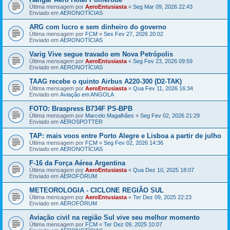
Última mensagem por
AeroEntusiasta
«
Seg Mar 09, 2026 22:43
Enviado em
AERONOTÍCIAS
ARG com lucro e sem dinheiro do governo
Última mensagem por
FCM
«
Sex Fev 27, 2026 20:02
Enviado em
AERONOTÍCIAS
Varig Vive segue travado em Nova Petrópolis
Última mensagem por
AeroEntusiasta
«
Seg Fev 23, 2026 09:59
Enviado em
AERONOTÍCIAS
TAAG recebe o quinto Airbus A220-300 (D2-TAK)
Última mensagem por
AeroEntusiasta
«
Qua Fev 11, 2026 16:34
Enviado em
Aviação em ANGOLA
FOTO: Braspress B734F PS-BPB
Última mensagem por
Marcelo Magalhães
«
Seg Fev 02, 2026 21:29
Enviado em
AEROSPOTTER
TAP: mais voos entre Porto Alegre e Lisboa a partir de julho
Última mensagem por
FCM
«
Seg Fev 02, 2026 14:36
Enviado em
AERONOTÍCIAS
F-16 da Força Aérea Argentina
Última mensagem por
AeroEntusiasta
«
Qua Dez 10, 2025 18:07
Enviado em
AEROFÓRUM
METEOROLOGIA - CICLONE REGIÃO SUL
Última mensagem por
AeroEntusiasta
«
Ter Dez 09, 2025 22:23
Enviado em
AEROFÓRUM
Aviação civil na região Sul vive seu melhor momento
Última mensagem por
FCM
«
Ter Dez 09, 2025 10:07