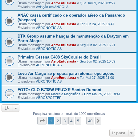
Última mensagem por
AeroEntusiasta
«
Qua Jul 09, 2025 03:58
Enviado em
Aviação em ANGOLA
ANAC cassa certificado de operador aéreo da Passaredo
(Voepass)
Última mensagem por
AeroEntusiasta
«
Ter Jun 24, 2025 18:47
Enviado em
AERONOTÍCIAS
DTX Group assume hangar de manutenção da Drayton em
Porto Alegre
Última mensagem por
AeroEntusiasta
«
Seg Jun 02, 2025 16:21
Enviado em
AERONOTÍCIAS
Primeiro Cessna C408 SkyCourier do Brasil
Última mensagem por
AeroEntusiasta
«
Seg Jun 02, 2025 10:59
Enviado em
AERONOTÍCIAS
Levu Air Cargo se prepara para retomar operações
Última mensagem por
AeroEntusiasta
«
Ter Mai 27, 2025 21:00
Enviado em
AERONOTÍCIAS
FOTO: GLO B738W PR-GXR Santos Dumont
Última mensagem por
Marcelo Magalhães
«
Dom Mai 25, 2025 18:41
Enviado em
AEROSPOTTER
Pesquisa resultou em mais de 1000 ocorrências
Página
1
de
40
1
2
3
4
5
40
Próximo
…
Ir para