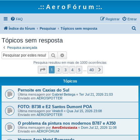
.:: A e r o F ó r u m ::.
FAQ
Registrar
Entrar
P
Índice do fórum
Pesquisar
Tópicos sem resposta
e
Tópicos sem resposta
s
Pesquisa avançada
q
Pesquisar
Pesquisa avançada
u
Pesquisa resultou em mais de 1000 ocorrências
i
Página
1
de
40
1
2
3
4
5
40
Próximo
…
s
a
Tópicos
r
Pernoite em Caxias do Sul
Última mensagem por
Gabriel Bettega
«
Ter Jul 21, 2026 21:03
Enviado em
AEROSPOTTER
FOTO: B738 e E2 Santos Dumont POA
Última mensagem por
Vinidc8
«
Qua Jul 15, 2026 23:08
Enviado em
AEROSPOTTER
O problema da pintura nos modernos B787 e A350
Última mensagem por
AeroEntusiasta
«
Dom Jul 12, 2026 11:08
Enviado em
AEROFÓRUM
Hangar Aero Hotel Pomerode