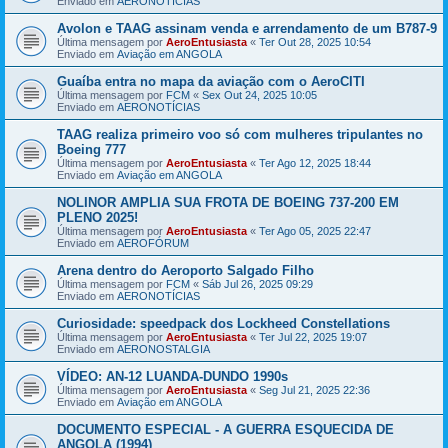
Enviado em
AERONOTÍCIAS
Avolon e TAAG assinam venda e arrendamento de um B787-9
Última mensagem por
AeroEntusiasta
«
Ter Out 28, 2025 10:54
Enviado em
Aviação em ANGOLA
Guaíba entra no mapa da aviação com o AeroCITI
Última mensagem por
FCM
«
Sex Out 24, 2025 10:05
Enviado em
AERONOTÍCIAS
TAAG realiza primeiro voo só com mulheres tripulantes no
Boeing 777
Última mensagem por
AeroEntusiasta
«
Ter Ago 12, 2025 18:44
Enviado em
Aviação em ANGOLA
NOLINOR AMPLIA SUA FROTA DE BOEING 737-200 EM
PLENO 2025!
Última mensagem por
AeroEntusiasta
«
Ter Ago 05, 2025 22:47
Enviado em
AEROFÓRUM
Arena dentro do Aeroporto Salgado Filho
Última mensagem por
FCM
«
Sáb Jul 26, 2025 09:29
Enviado em
AERONOTÍCIAS
Curiosidade: speedpack dos Lockheed Constellations
Última mensagem por
AeroEntusiasta
«
Ter Jul 22, 2025 19:07
Enviado em
AERONOSTALGIA
VÍDEO: AN-12 LUANDA-DUNDO 1990s
Última mensagem por
AeroEntusiasta
«
Seg Jul 21, 2025 22:36
Enviado em
Aviação em ANGOLA
DOCUMENTO ESPECIAL - A GUERRA ESQUECIDA DE
ANGOLA (1994)