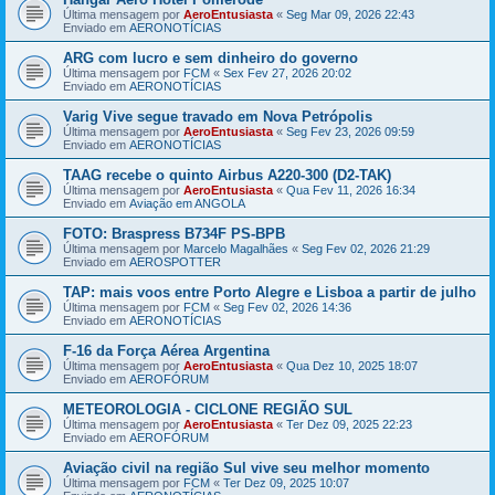
Última mensagem por
AeroEntusiasta
«
Seg Mar 09, 2026 22:43
Enviado em
AERONOTÍCIAS
ARG com lucro e sem dinheiro do governo
Última mensagem por
FCM
«
Sex Fev 27, 2026 20:02
Enviado em
AERONOTÍCIAS
Varig Vive segue travado em Nova Petrópolis
Última mensagem por
AeroEntusiasta
«
Seg Fev 23, 2026 09:59
Enviado em
AERONOTÍCIAS
TAAG recebe o quinto Airbus A220-300 (D2-TAK)
Última mensagem por
AeroEntusiasta
«
Qua Fev 11, 2026 16:34
Enviado em
Aviação em ANGOLA
FOTO: Braspress B734F PS-BPB
Última mensagem por
Marcelo Magalhães
«
Seg Fev 02, 2026 21:29
Enviado em
AEROSPOTTER
TAP: mais voos entre Porto Alegre e Lisboa a partir de julho
Última mensagem por
FCM
«
Seg Fev 02, 2026 14:36
Enviado em
AERONOTÍCIAS
F-16 da Força Aérea Argentina
Última mensagem por
AeroEntusiasta
«
Qua Dez 10, 2025 18:07
Enviado em
AEROFÓRUM
METEOROLOGIA - CICLONE REGIÃO SUL
Última mensagem por
AeroEntusiasta
«
Ter Dez 09, 2025 22:23
Enviado em
AEROFÓRUM
Aviação civil na região Sul vive seu melhor momento
Última mensagem por
FCM
«
Ter Dez 09, 2025 10:07