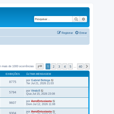
Pesquisar
Pesquisa avançad
Registrar
Entrar
Página
1
de
40
1
2
3
4
5
40
Próximo
m mais de 1000 ocorrências
…
EXIBIÇÕES
ÚLTIMA MENSAGEM
por
Gabriel Bettega
8775
Ter Jul 21, 2026 21:03
por
Vinidc8
5794
Qua Jul 15, 2026 23:08
por
AeroEntusiasta
9607
Dom Jul 12, 2026 11:08
por
AeroEntusiasta
9304