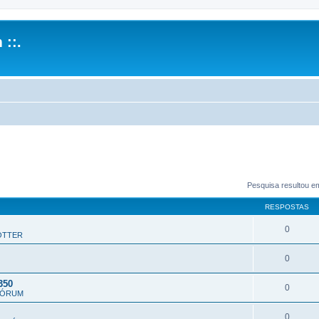
 ::.
Pesquisa resultou e
RESPOSTAS
0
OTTER
0
350
0
FÓRUM
0