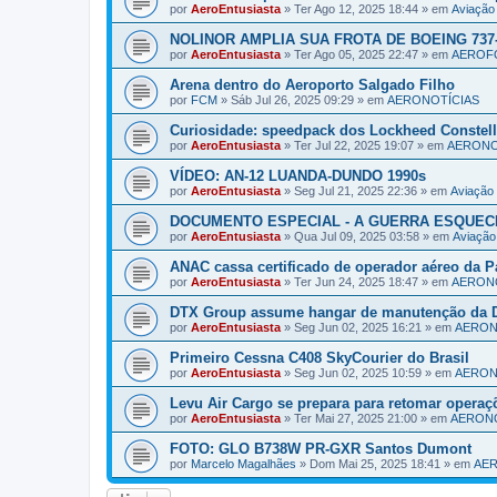
por
AeroEntusiasta
»
Ter Ago 12, 2025 18:44
» em
Aviaçã
NOLINOR AMPLIA SUA FROTA DE BOEING 737-
por
AeroEntusiasta
»
Ter Ago 05, 2025 22:47
» em
AEROF
Arena dentro do Aeroporto Salgado Filho
por
FCM
»
Sáb Jul 26, 2025 09:29
» em
AERONOTÍCIAS
Curiosidade: speedpack dos Lockheed Constell
por
AeroEntusiasta
»
Ter Jul 22, 2025 19:07
» em
AERONO
VÍDEO: AN-12 LUANDA-DUNDO 1990s
por
AeroEntusiasta
»
Seg Jul 21, 2025 22:36
» em
Aviaçã
DOCUMENTO ESPECIAL - A GUERRA ESQUECI
por
AeroEntusiasta
»
Qua Jul 09, 2025 03:58
» em
Aviaçã
ANAC cassa certificado de operador aéreo da P
por
AeroEntusiasta
»
Ter Jun 24, 2025 18:47
» em
AERON
DTX Group assume hangar de manutenção da D
por
AeroEntusiasta
»
Seg Jun 02, 2025 16:21
» em
AERON
Primeiro Cessna C408 SkyCourier do Brasil
por
AeroEntusiasta
»
Seg Jun 02, 2025 10:59
» em
AERON
Levu Air Cargo se prepara para retomar operaç
por
AeroEntusiasta
»
Ter Mai 27, 2025 21:00
» em
AERONO
FOTO: GLO B738W PR-GXR Santos Dumont
por
Marcelo Magalhães
»
Dom Mai 25, 2025 18:41
» em
AE