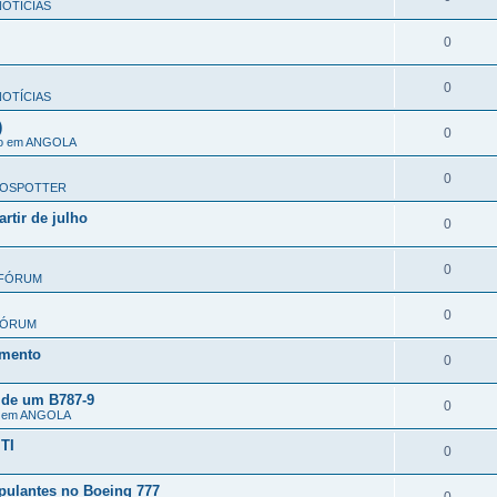
OTÍCIAS
0
0
OTÍCIAS
)
0
ão em ANGOLA
0
OSPOTTER
rtir de julho
0
0
FÓRUM
0
FÓRUM
omento
0
 de um B787-9
0
o em ANGOLA
TI
0
pulantes no Boeing 777