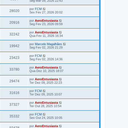
Seg Mar 09, 2026 22:43
por
FCM
28020
Sex Fev 27, 2026 20:02
por
AeroEntusiasta
20916
Seg Fev 23, 2026 09:59
por
AeroEntusiasta
32242
Qua Fev 11, 2026 16:34
por
Marcelo Magalhães
19942
Seg Fev 02, 2026 21:29
por
FCM
23423
Seg Fev 02, 2026 14:36
por
AeroEntusiasta
33780
Qua Dez 10, 2025 18:07
por
AeroEntusiasta
29474
Ter Dez 09, 2025 22:23
por
FCM
31616
Ter Dez 09, 2025 10:07
por
AeroEntusiasta
37327
Ter Out 28, 2025 10:54
por
FCM
35332
Sex Out 24, 2025 10:05
por
AeroEntusiasta