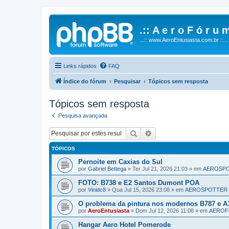
.:: A e r o F ó r u m
...:: www.AeroEntusiasta.com.br ::...
Links rápidos
FAQ
Índice do fórum
Pesquisar
Tópicos sem resposta
Tópicos sem resposta
Pesquisa avançada
Pesquisar
Pesquisa avançada
TÓPICOS
Pernoite em Caxias do Sul
por
Gabriel Bettega
»
Ter Jul 21, 2026 21:03
» em
AEROSP
FOTO: B738 e E2 Santos Dumont POA
por
Vinidc8
»
Qua Jul 15, 2026 23:08
» em
AEROSPOTTER
O problema da pintura nos modernos B787 e A
por
AeroEntusiasta
»
Dom Jul 12, 2026 11:08
» em
AERO
Hangar Aero Hotel Pomerode