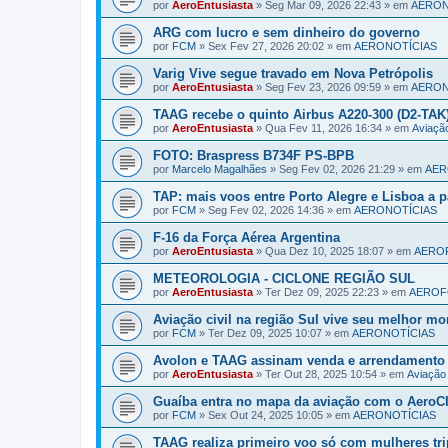
por
AeroEntusiasta
»
Seg Mar 09, 2026 22:43
» em
AERON
ARG com lucro e sem dinheiro do governo
por
FCM
»
Sex Fev 27, 2026 20:02
» em
AERONOTÍCIAS
Varig Vive segue travado em Nova Petrópolis
por
AeroEntusiasta
»
Seg Fev 23, 2026 09:59
» em
AERON
TAAG recebe o quinto Airbus A220-300 (D2-TAK
por
AeroEntusiasta
»
Qua Fev 11, 2026 16:34
» em
Aviaç
FOTO: Braspress B734F PS-BPB
por
Marcelo Magalhães
»
Seg Fev 02, 2026 21:29
» em
AER
TAP: mais voos entre Porto Alegre e Lisboa a pa
por
FCM
»
Seg Fev 02, 2026 14:36
» em
AERONOTÍCIAS
F-16 da Força Aérea Argentina
por
AeroEntusiasta
»
Qua Dez 10, 2025 18:07
» em
AERO
METEOROLOGIA - CICLONE REGIÃO SUL
por
AeroEntusiasta
»
Ter Dez 09, 2025 22:23
» em
AERO
Aviação civil na região Sul vive seu melhor m
por
FCM
»
Ter Dez 09, 2025 10:07
» em
AERONOTÍCIAS
Avolon e TAAG assinam venda e arrendamento
por
AeroEntusiasta
»
Ter Out 28, 2025 10:54
» em
Aviaçã
Guaíba entra no mapa da aviação com o AeroCI
por
FCM
»
Sex Out 24, 2025 10:05
» em
AERONOTÍCIAS
TAAG realiza primeiro voo só com mulheres tri