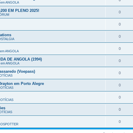
0
o em ANGOLA
200 EM PLENO 2025!
0
ÓRUM
0
ations
0
STALGIA
0
o em ANGOLA
DA DE ANGOLA (1994)
0
o em ANGOLA
assaredo (Voepass)
0
OTÍCIAS
rayton em Porto Alegre
0
OTÍCIAS
0
OTÍCIAS
ões
0
TÍCIAS
0
ROSPOTTER