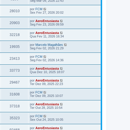
Seg Mar 09, 2026 22:43
por
FCM
28010
Sex Fev 27, 2026 20:02
por
AeroEntusiasta
20903
Seg Fev 23, 2026 09:59
por
AeroEntusiasta
32218
Qua Fev 11, 2026 16:34
por
Marcelo Magalhães
19935
Seg Fev 02, 2026 21:29
por
FCM
23413
Seg Fev 02, 2026 14:36
por
AeroEntusiasta
33773
Qua Dez 10, 2025 18:07
por
AeroEntusiasta
29467
Ter Dez 09, 2025 22:23
por
FCM
31608
Ter Dez 09, 2025 10:07
por
AeroEntusiasta
37318
Ter Out 28, 2025 10:54
por
FCM
35323
Sex Out 24, 2025 10:05
por
AeroEntusiasta