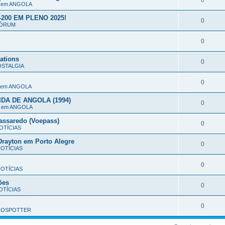
0
o em ANGOLA
200 EM PLENO 2025!
0
ÓRUM
0
ations
0
STALGIA
0
o em ANGOLA
DA DE ANGOLA (1994)
0
o em ANGOLA
assaredo (Voepass)
0
OTÍCIAS
rayton em Porto Alegre
0
OTÍCIAS
0
OTÍCIAS
ões
0
TÍCIAS
0
ROSPOTTER