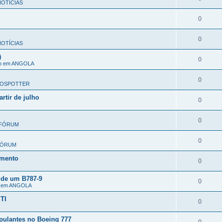
OTÍCIAS
0
0
OTÍCIAS
)
0
ão em ANGOLA
0
OSPOTTER
rtir de julho
0
0
FÓRUM
0
FÓRUM
omento
0
 de um B787-9
0
o em ANGOLA
TI
0
pulantes no Boeing 777