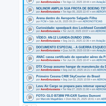
por
AeroEntusiasta
»
Ter Ago 12, 2025 18:44
» em
Aviaçã
NOLINOR AMPLIA SUA FROTA DE BOEING 737-
por
AeroEntusiasta
»
Ter Ago 05, 2025 22:47
» em
AEROF
Arena dentro do Aeroporto Salgado Filho
por
FCM
»
Sáb Jul 26, 2025 09:29
» em
AERONOTÍCIAS
Curiosidade: speedpack dos Lockheed Constell
por
AeroEntusiasta
»
Ter Jul 22, 2025 19:07
» em
AERONO
VÍDEO: AN-12 LUANDA-DUNDO 1990s
por
AeroEntusiasta
»
Seg Jul 21, 2025 22:36
» em
Aviaçã
DOCUMENTO ESPECIAL - A GUERRA ESQUECI
por
AeroEntusiasta
»
Qua Jul 09, 2025 03:58
» em
Aviaçã
ANAC cassa certificado de operador aéreo da P
por
AeroEntusiasta
»
Ter Jun 24, 2025 18:47
» em
AERON
DTX Group assume hangar de manutenção da D
por
AeroEntusiasta
»
Seg Jun 02, 2025 16:21
» em
AERON
Primeiro Cessna C408 SkyCourier do Brasil
por
AeroEntusiasta
»
Seg Jun 02, 2025 10:59
» em
AERON
Levu Air Cargo se prepara para retomar operaç
por
AeroEntusiasta
»
Ter Mai 27, 2025 21:00
» em
AERONO
FOTO: GLO B738W PR-GXR Santos Dumont
por
Marcelo Magalhães
»
Dom Mai 25, 2025 18:41
» em
AE