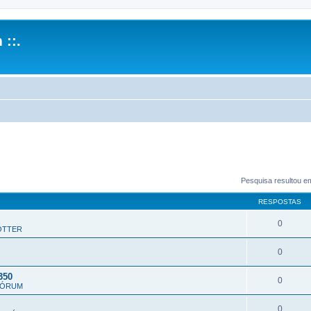
 ::.
Pesquisa resultou e
RESPOSTAS
0
OTTER
0
350
0
FÓRUM
0