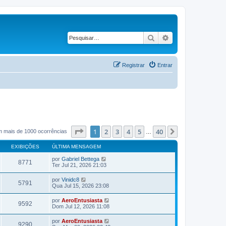
Pesquisar
Pesquisa avançad
Registrar
Entrar
Página
1
de
40
1
2
3
4
5
40
Próximo
m mais de 1000 ocorrências
…
EXIBIÇÕES
ÚLTIMA MENSAGEM
por
Gabriel Bettega
8771
Ter Jul 21, 2026 21:03
por
Vinidc8
5791
Qua Jul 15, 2026 23:08
por
AeroEntusiasta
9592
Dom Jul 12, 2026 11:08
por
AeroEntusiasta
9290