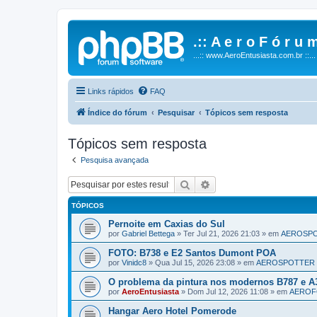
.:: A e r o F ó r u m
...:: www.AeroEntusiasta.com.br ::...
Links rápidos
FAQ
Índice do fórum
Pesquisar
Tópicos sem resposta
Tópicos sem resposta
Pesquisa avançada
Pesquisar
Pesquisa avançada
TÓPICOS
Pernoite em Caxias do Sul
por
Gabriel Bettega
»
Ter Jul 21, 2026 21:03
» em
AEROSP
FOTO: B738 e E2 Santos Dumont POA
por
Vinidc8
»
Qua Jul 15, 2026 23:08
» em
AEROSPOTTER
O problema da pintura nos modernos B787 e A
por
AeroEntusiasta
»
Dom Jul 12, 2026 11:08
» em
AERO
Hangar Aero Hotel Pomerode