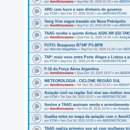
por
AeroEntusiasta
»
Seg Mar 09, 2026 22:43
» em
AERON
ARG com lucro e sem dinheiro do governo
por
FCM
»
Sex Fev 27, 2026 20:02
» em
AERONOTÍCIAS
Varig Vive segue travado em Nova Petrópolis
por
AeroEntusiasta
»
Seg Fev 23, 2026 09:59
» em
AERON
TAAG recebe o quinto Airbus A220-300 (D2-TAK
por
AeroEntusiasta
»
Qua Fev 11, 2026 16:34
» em
Aviaç
FOTO: Braspress B734F PS-BPB
por
Marcelo Magalhães
»
Seg Fev 02, 2026 21:29
» em
AER
TAP: mais voos entre Porto Alegre e Lisboa a pa
por
FCM
»
Seg Fev 02, 2026 14:36
» em
AERONOTÍCIAS
F-16 da Força Aérea Argentina
por
AeroEntusiasta
»
Qua Dez 10, 2025 18:07
» em
AERO
METEOROLOGIA - CICLONE REGIÃO SUL
por
AeroEntusiasta
»
Ter Dez 09, 2025 22:23
» em
AERO
Aviação civil na região Sul vive seu melhor m
por
FCM
»
Ter Dez 09, 2025 10:07
» em
AERONOTÍCIAS
Avolon e TAAG assinam venda e arrendamento
por
AeroEntusiasta
»
Ter Out 28, 2025 10:54
» em
Aviaçã
Guaíba entra no mapa da aviação com o AeroCI
por
FCM
»
Sex Out 24, 2025 10:05
» em
AERONOTÍCIAS
TAAG realiza primeiro voo só com mulheres tri