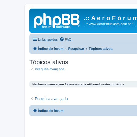
.:: A e r o F ó r u m
...:: www.AeroEntusiasta.com.br ::...
Links rápidos
FAQ
Índice do fórum
Pesquisar
Tópicos ativos
Tópicos ativos
Pesquisa avançada
Nenhuma mensagem foi encontrada utilizando estes critérios
Pesquisa avançada
Índice do fórum