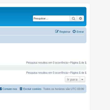
Pesquisar
Pesquisa avançad
Registrar
Entrar
Pesquisa resultou em 0 ocorrência • Página
1
de
1
Pesquisa resultou em 0 ocorrência • Página
1
de
1
Ir para
Contate-nos
Excluir cookies
Todos os horários são
UTC-03:00