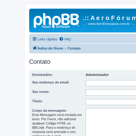
.:: A e r o F ó r u m
...:: www.AeroEntusiasta.com.br ::...
Links rápidos
FAQ
Índice do fórum
Contato
Contato
Destinatário:
Administrador
Seu endereço de email:
Seu nome:
Título:
Corpo da mensagem:
Esta Mensagem será enviada em
texto. Por Favor, não adicione
qualquer Código HTML ou
BBCode. Para o endereço de
resposta será anexado o seu
endereço de e-mail.