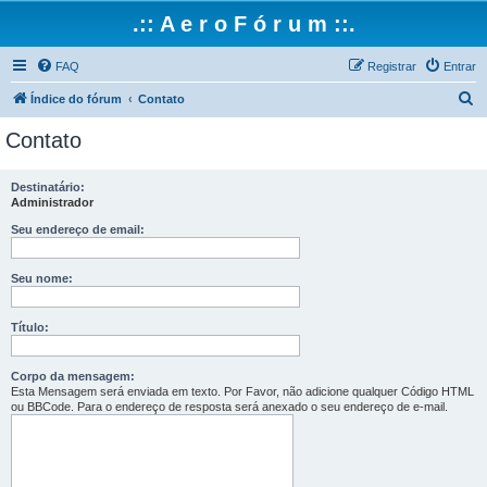
.:: A e r o F ó r u m ::.
FAQ
Registrar
Entrar
P
Índice do fórum
Contato
e
Contato
s
q
Destinatário:
Administrador
u
i
Seu endereço de email:
s
Seu nome:
a
r
Título:
Corpo da mensagem:
Esta Mensagem será enviada em texto. Por Favor, não adicione qualquer Código HTML
ou BBCode. Para o endereço de resposta será anexado o seu endereço de e-mail.