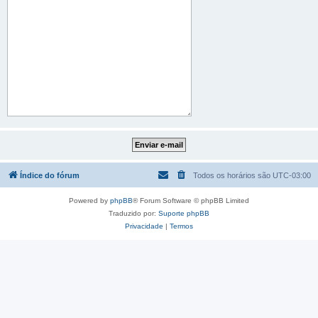
Índice do fórum
Todos os horários são
UTC-03:00
Powered by
phpBB
® Forum Software © phpBB Limited
Traduzido por:
Suporte phpBB
Privacidade
|
Termos