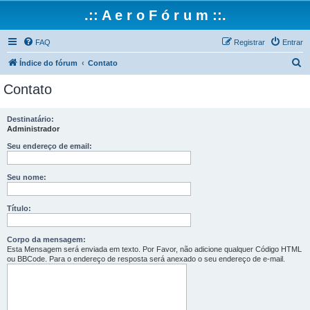
.:: A e r o F ó r u m ::.
FAQ
Registrar
Entrar
P
Índice do fórum
Contato
e
Contato
s
q
Destinatário:
Administrador
u
i
Seu endereço de email:
s
Seu nome:
a
r
Título:
Corpo da mensagem:
Esta Mensagem será enviada em texto. Por Favor, não adicione qualquer Código HTML
ou BBCode. Para o endereço de resposta será anexado o seu endereço de e-mail.