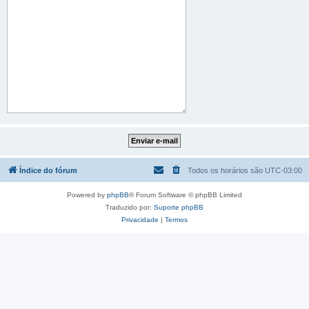
Índice do fórum
Todos os horários são
UTC-03:00
Powered by
phpBB
® Forum Software © phpBB Limited
Traduzido por:
Suporte phpBB
Privacidade
|
Termos