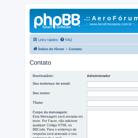
.:: A e r o F ó r u m
...:: www.AeroEntusiasta.com.br ::...
Links rápidos
FAQ
Índice do fórum
Contato
Contato
Destinatário:
Administrador
Seu endereço de email:
Seu nome:
Título:
Corpo da mensagem:
Esta Mensagem será enviada em
texto. Por Favor, não adicione
qualquer Código HTML ou
BBCode. Para o endereço de
resposta será anexado o seu
endereço de e-mail.