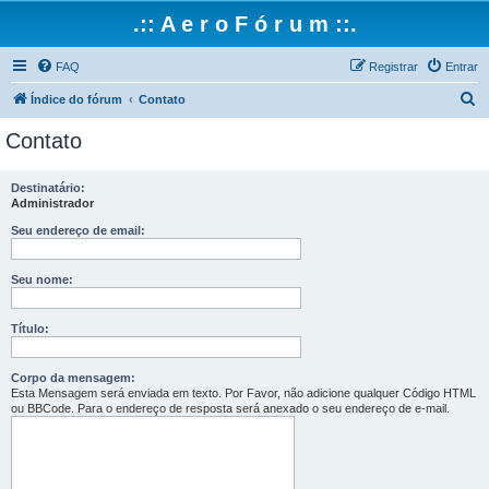
.:: A e r o F ó r u m ::.
FAQ
Registrar
Entrar
P
Índice do fórum
Contato
e
Contato
s
q
Destinatário:
Administrador
u
i
Seu endereço de email:
s
Seu nome:
a
r
Título:
Corpo da mensagem:
Esta Mensagem será enviada em texto. Por Favor, não adicione qualquer Código HTML
ou BBCode. Para o endereço de resposta será anexado o seu endereço de e-mail.