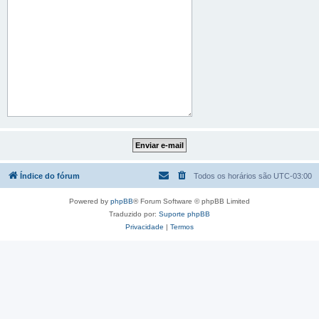
Índice do fórum
Todos os horários são
UTC-03:00
Powered by
phpBB
® Forum Software © phpBB Limited
Traduzido por:
Suporte phpBB
Privacidade
|
Termos