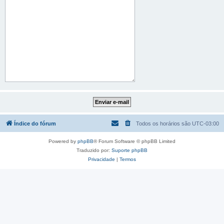
Índice do fórum
Todos os horários são
UTC-03:00
Powered by
phpBB
® Forum Software © phpBB Limited
Traduzido por:
Suporte phpBB
Privacidade
|
Termos