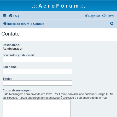
.:: A e r o F ó r u m ::.
FAQ
Registrar
Entrar
P
Índice do fórum
Contato
e
Contato
s
q
Destinatário:
Administrador
u
i
Seu endereço de email:
s
Seu nome:
a
r
Título:
Corpo da mensagem:
Esta Mensagem será enviada em texto. Por Favor, não adicione qualquer Código HTML
ou BBCode. Para o endereço de resposta será anexado o seu endereço de e-mail.