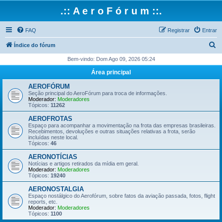
.:: A e r o F ó r u m ::.
FAQ
Registrar
Entrar
P
Índice do fórum
e
Bem-vindo: Dom Ago 09, 2026 05:24
s
Área principal
q
AEROFÓRUM
u
Seção principal do AeroFórum para troca de informações.
Moderador:
Moderadores
i
Tópicos:
11262
s
AEROFROTAS
Espaço para acompanhar a movimentação na frota das empresas brasileiras.
a
Recebimentos, devoluções e outras situações relativas a frota, serão
incluídas neste local.
r
Tópicos:
46
AERONOTÍCIAS
Notícias e artigos retirados da mídia em geral.
Moderador:
Moderadores
Tópicos:
19240
AERONOSTALGIA
Espaço nostálgico do Aerofórum, sobre fatos da aviação passada, fotos, flight
reports, etc.
Moderador:
Moderadores
Tópicos:
1100