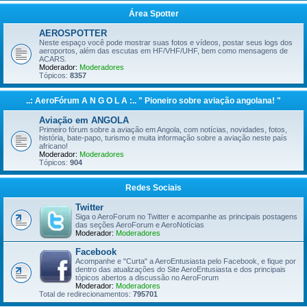
Área Spotter
AEROSPOTTER
Neste espaço você pode mostrar suas fotos e vídeos, postar seus logs dos
aeroportos, além das escutas em HF/VHF/UHF, bem como mensagens de
ACARS.
Moderador:
Moderadores
Tópicos:
8357
..: AeroFórum A N G O L A :.. " Pioneiro sobre aviação angolana! "
Aviação em ANGOLA
Primeiro fórum sobre a aviação em Angola, com notícias, novidades, fotos,
história, bate-papo, turismo e muita informação sobre a aviação neste país
africano!
Moderador:
Moderadores
Tópicos:
904
Redes Sociais
Twitter
Siga o AeroForum no Twitter e acompanhe as principais postagens
das seções AeroForum e AeroNotícias
Moderador:
Moderadores
Facebook
Acompanhe e "Curta" a AeroEntusiasta pelo Facebook, e fique por
dentro das atualizações do Site AeroEntusiasta e dos principais
tópicos abertos a discussão no AeroForum
Moderador:
Moderadores
Total de redirecionamentos:
795701