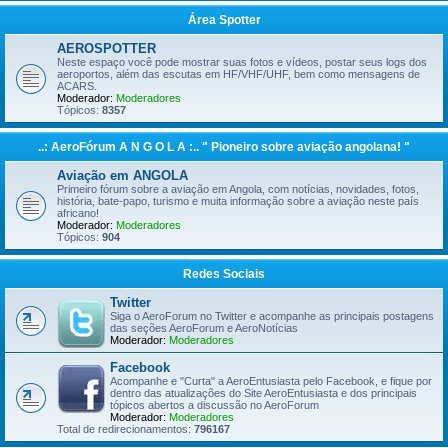
Área Spotter
AEROSPOTTER
Neste espaço você pode mostrar suas fotos e vídeos, postar seus logs dos
aeroportos, além das escutas em HF/VHF/UHF, bem como mensagens de
ACARS.
Moderador:
Moderadores
Tópicos:
8357
..: AeroFórum A N G O L A :.. " Pioneiro sobre aviação angolana! "
Aviação em ANGOLA
Primeiro fórum sobre a aviação em Angola, com notícias, novidades, fotos,
história, bate-papo, turismo e muita informação sobre a aviação neste país
africano!
Moderador:
Moderadores
Tópicos:
904
Redes Sociais
Twitter
Siga o AeroForum no Twitter e acompanhe as principais postagens
das seções AeroForum e AeroNotícias
Moderador:
Moderadores
Facebook
Acompanhe e "Curta" a AeroEntusiasta pelo Facebook, e fique por
dentro das atualizações do Site AeroEntusiasta e dos principais
tópicos abertos a discussão no AeroForum
Moderador:
Moderadores
Total de redirecionamentos:
796167