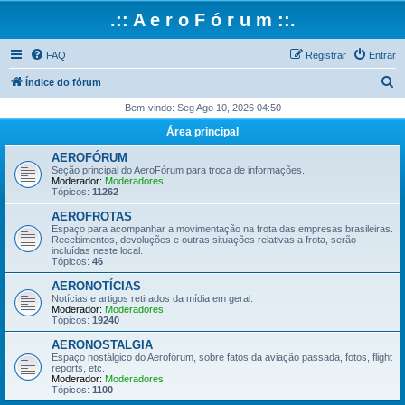
.:: A e r o F ó r u m ::.
FAQ
Registrar
Entrar
P
Índice do fórum
e
Bem-vindo: Seg Ago 10, 2026 04:50
s
Área principal
q
AEROFÓRUM
u
Seção principal do AeroFórum para troca de informações.
Moderador:
Moderadores
i
Tópicos:
11262
s
AEROFROTAS
Espaço para acompanhar a movimentação na frota das empresas brasileiras.
a
Recebimentos, devoluções e outras situações relativas a frota, serão
incluídas neste local.
r
Tópicos:
46
AERONOTÍCIAS
Notícias e artigos retirados da mídia em geral.
Moderador:
Moderadores
Tópicos:
19240
AERONOSTALGIA
Espaço nostálgico do Aerofórum, sobre fatos da aviação passada, fotos, flight
reports, etc.
Moderador:
Moderadores
Tópicos:
1100