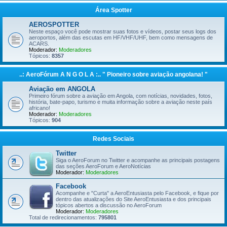
Área Spotter
AEROSPOTTER
Neste espaço você pode mostrar suas fotos e vídeos, postar seus logs dos
aeroportos, além das escutas em HF/VHF/UHF, bem como mensagens de
ACARS.
Moderador:
Moderadores
Tópicos:
8357
..: AeroFórum A N G O L A :.. " Pioneiro sobre aviação angolana! "
Aviação em ANGOLA
Primeiro fórum sobre a aviação em Angola, com notícias, novidades, fotos,
história, bate-papo, turismo e muita informação sobre a aviação neste país
africano!
Moderador:
Moderadores
Tópicos:
904
Redes Sociais
Twitter
Siga o AeroForum no Twitter e acompanhe as principais postagens
das seções AeroForum e AeroNotícias
Moderador:
Moderadores
Facebook
Acompanhe e "Curta" a AeroEntusiasta pelo Facebook, e fique por
dentro das atualizações do Site AeroEntusiasta e dos principais
tópicos abertos a discussão no AeroForum
Moderador:
Moderadores
Total de redirecionamentos:
795801