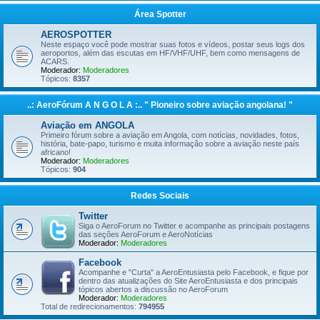
Área Spotter
AEROSPOTTER
Neste espaço você pode mostrar suas fotos e vídeos, postar seus logs dos
aeroportos, além das escutas em HF/VHF/UHF, bem como mensagens de
ACARS.
Moderador:
Moderadores
Tópicos:
8357
..: AeroFórum A N G O L A :.. " Pioneiro sobre aviação angolana! "
Aviação em ANGOLA
Primeiro fórum sobre a aviação em Angola, com notícias, novidades, fotos,
história, bate-papo, turismo e muita informação sobre a aviação neste país
africano!
Moderador:
Moderadores
Tópicos:
904
Redes Sociais
Twitter
Siga o AeroForum no Twitter e acompanhe as principais postagens
das seções AeroForum e AeroNotícias
Moderador:
Moderadores
Facebook
Acompanhe e "Curta" a AeroEntusiasta pelo Facebook, e fique por
dentro das atualizações do Site AeroEntusiasta e dos principais
tópicos abertos a discussão no AeroForum
Moderador:
Moderadores
Total de redirecionamentos:
794955