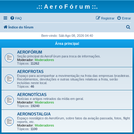
.:: A e r o F ó r u m ::.
FAQ
Registrar
Entrar
P
Índice do fórum
e
Bem-vindo: Sáb Ago 08, 2026 04:40
s
Área principal
q
AEROFÓRUM
u
Seção principal do AeroFórum para troca de informações.
Moderador:
Moderadores
i
Tópicos:
11262
s
AEROFROTAS
Espaço para acompanhar a movimentação na frota das empresas brasileiras.
a
Recebimentos, devoluções e outras situações relativas a frota, serão
incluídas neste local.
r
Tópicos:
46
AERONOTÍCIAS
Notícias e artigos retirados da mídia em geral.
Moderador:
Moderadores
Tópicos:
19240
AERONOSTALGIA
Espaço nostálgico do Aerofórum, sobre fatos da aviação passada, fotos, flight
reports, etc.
Moderador:
Moderadores
Tópicos:
1100