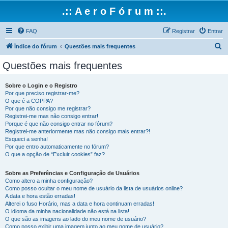
.:: A e r o F ó r u m ::.
FAQ
Registrar
Entrar
P
Índice do fórum
Questões mais frequentes
e
Questões mais frequentes
s
q
Sobre o Login e o Registro
Por que preciso registrar-me?
u
O que é a COPPA?
i
Por que não consigo me registrar?
Registrei-me mas não consigo entrar!
s
Porque é que não consigo entrar no fórum?
Registrei-me anteriormente mas não consigo mais entrar?!
a
Esqueci a senha!
r
Por que entro automaticamente no fórum?
O que a opção de “Excluir cookies” faz?
Sobre as Preferências e Configuração de Usuários
Como altero a minha configuração?
Como posso ocultar o meu nome de usuário da lista de usuários online?
A data e hora estão erradas!
Alterei o fuso Horário, mas a data e hora continuam erradas!
O idioma da minha nacionalidade não está na lista!
O que são as imagens ao lado do meu nome de usuário?
Como posso exibir uma imagem junto ao meu nome de usuário?