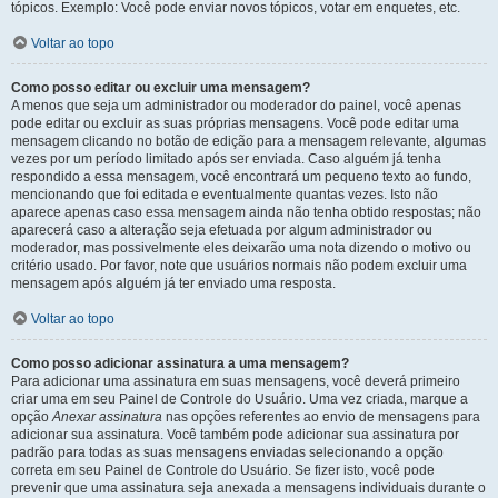
tópicos. Exemplo: Você pode enviar novos tópicos, votar em enquetes, etc.
Voltar ao topo
Como posso editar ou excluir uma mensagem?
A menos que seja um administrador ou moderador do painel, você apenas
pode editar ou excluir as suas próprias mensagens. Você pode editar uma
mensagem clicando no botão de edição para a mensagem relevante, algumas
vezes por um período limitado após ser enviada. Caso alguém já tenha
respondido a essa mensagem, você encontrará um pequeno texto ao fundo,
mencionando que foi editada e eventualmente quantas vezes. Isto não
aparece apenas caso essa mensagem ainda não tenha obtido respostas; não
aparecerá caso a alteração seja efetuada por algum administrador ou
moderador, mas possivelmente eles deixarão uma nota dizendo o motivo ou
critério usado. Por favor, note que usuários normais não podem excluir uma
mensagem após alguém já ter enviado uma resposta.
Voltar ao topo
Como posso adicionar assinatura a uma mensagem?
Para adicionar uma assinatura em suas mensagens, você deverá primeiro
criar uma em seu Painel de Controle do Usuário. Uma vez criada, marque a
opção
Anexar assinatura
nas opções referentes ao envio de mensagens para
adicionar sua assinatura. Você também pode adicionar sua assinatura por
padrão para todas as suas mensagens enviadas selecionando a opção
correta em seu Painel de Controle do Usuário. Se fizer isto, você pode
prevenir que uma assinatura seja anexada a mensagens individuais durante o