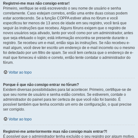
Registrei-me mas não consigo entrar!
Primeiro, verifique se está escrevendo o seu nome de usuário e senha
corretamente. Caso estejam corretos, então uma entre duas coisas podem
estar acontecendo. Se a função COPPA estiver ativa no fórum e você
especificou ter menos de 13 anos de idade em seu registro, você terá que
seguir às instruções que recebeu. Alguns fóruns exigem que o registro de
novos usuários seja ativado, tanto por você como por um administrador, antes
que seja efetuado o login; está informação encontra-se presente durante o
registro. Se recebeu um e-mail, então siga às instruções. Se não recebeu e-
mail algum, você deve ter escrito um endereço de e-mail incorreto ou o mesmo
foi detectado por um filtro de spam. Se você tem certeza que o endereço de e-
mail que forneceu é válido e correto, então tente contatar o administrador do
fórum.
Voltar ao topo
Porque é que não consigo entrar no fórum?
Existem diversas possibilidades para tal acontecer. Primeiro, certifique-se de
que seu nome de usuário e senha estão corretos. Se estiverem, contate o
administrador do painel para ter certeza de que você não foi banido. É
possível também que tenha ocorrido um erro de configuração, o qual precise
ser corrigido.
Voltar ao topo
Registrei-me anteriormente mas não consigo mais entrar?!
É possível que o administrador tenha excluído o seu registro por algum motivo.