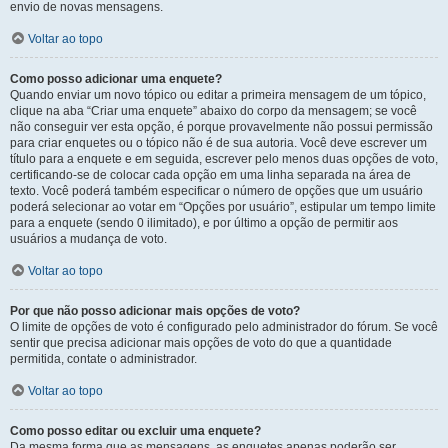
envio de novas mensagens.
Voltar ao topo
Como posso adicionar uma enquete?
Quando enviar um novo tópico ou editar a primeira mensagem de um tópico,
clique na aba “Criar uma enquete” abaixo do corpo da mensagem; se você
não conseguir ver esta opção, é porque provavelmente não possui permissão
para criar enquetes ou o tópico não é de sua autoria. Você deve escrever um
título para a enquete e em seguida, escrever pelo menos duas opções de voto,
certificando-se de colocar cada opção em uma linha separada na área de
texto. Você poderá também especificar o número de opções que um usuário
poderá selecionar ao votar em “Opções por usuário”, estipular um tempo limite
para a enquete (sendo 0 ilimitado), e por último a opção de permitir aos
usuários a mudança de voto.
Voltar ao topo
Por que não posso adicionar mais opções de voto?
O limite de opções de voto é configurado pelo administrador do fórum. Se você
sentir que precisa adicionar mais opções de voto do que a quantidade
permitida, contate o administrador.
Voltar ao topo
Como posso editar ou excluir uma enquete?
Da mesma forma que as mensagens, as enquetes apenas poderão ser