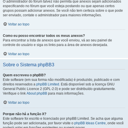
O administrador do fórum talvez não permita que anexos sejam adicionados
especificando no fórum que você esteja postando ou que apenas certos
grupos possam adicionar anexos. Se você não tem certeza sobre o que pode
ser enviado, contate o administrador para maiores informações.
Voltar ao topo
Como eu posso encontrar todos os meus anexos?
Para encontrar a lista de anexos que você enviou, vá ao seu painel de
controle do usuário e siga os links para a área de anexos desejada.
Voltar ao topo
Sobre o Sistema phpBB3
Quem escreveu o phpBB?
Este software (em sua forma não modificada) é produzido, publicado e com
direitos reservados a
phpBB Limited
. Está disponível sob a licença GNU
General Public Licence 2 (GPL-2.0) e pode ser distribuído gratuitamente.
Verifique o link
About phpBB
para mais informações.
Voltar ao topo
Porque não há a função X?
Este software foi escrito e licenciado por phpBB Limited. Se acha que alguma
função pode ser adicionada, por favor visite o
phpBB Ideas Centre
, onde você
poderá votar em funcões existentes ou sugerir novas.