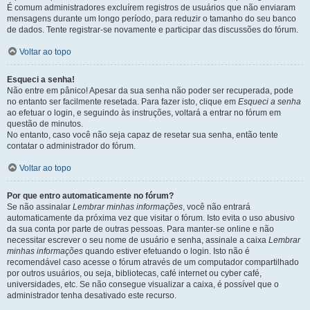
É comum administradores excluírem registros de usuários que não enviaram
mensagens durante um longo período, para reduzir o tamanho do seu banco
de dados. Tente registrar-se novamente e participar das discussões do fórum.
Voltar ao topo
Esqueci a senha!
Não entre em pânico! Apesar da sua senha não poder ser recuperada, pode
no entanto ser facilmente resetada. Para fazer isto, clique em
Esqueci a senha
ao efetuar o login, e seguindo às instruções, voltará a entrar no fórum em
questão de minutos.
No entanto, caso você não seja capaz de resetar sua senha, então tente
contatar o administrador do fórum.
Voltar ao topo
Por que entro automaticamente no fórum?
Se não assinalar
Lembrar minhas informações
, você não entrará
automaticamente da próxima vez que visitar o fórum. Isto evita o uso abusivo
da sua conta por parte de outras pessoas. Para manter-se online e não
necessitar escrever o seu nome de usuário e senha, assinale a caixa
Lembrar
minhas informações
quando estiver efetuando o login. Isto não é
recomendável caso acesse o fórum através de um computador compartilhado
por outros usuários, ou seja, bibliotecas, café internet ou cyber café,
universidades, etc. Se não consegue visualizar a caixa, é possível que o
administrador tenha desativado este recurso.