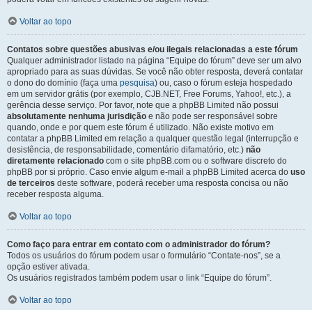
Voltar ao topo
Contatos sobre questões abusivas e/ou ilegais relacionadas a este fórum
Qualquer administrador listado na página “Equipe do fórum” deve ser um alvo
apropriado para as suas dúvidas. Se você não obter resposta, deverá contatar
o dono do domínio (faça uma
pesquisa
) ou, caso o fórum esteja hospedado
em um servidor grátis (por exemplo, CJB.NET, Free Forums, Yahoo!, etc.), a
gerência desse serviço. Por favor, note que a phpBB Limited não possui
absolutamente nenhuma jurisdição
e não pode ser responsável sobre
quando, onde e por quem este fórum é utilizado. Não existe motivo em
contatar a phpBB Limited em relação a qualquer questão legal (interrupção e
desistência, de responsabilidade, comentário difamatório, etc.)
não
diretamente relacionado
com o site phpBB.com ou o software discreto do
phpBB por si próprio. Caso envie algum e-mail a phpBB Limited acerca do
uso
de terceiros
deste software, poderá receber uma resposta concisa ou não
receber resposta alguma.
Voltar ao topo
Como faço para entrar em contato com o administrador do fórum?
Todos os usuários do fórum podem usar o formulário “Contate-nos”, se a
opção estiver ativada.
Os usuários registrados também podem usar o link “Equipe do fórum”.
Voltar ao topo