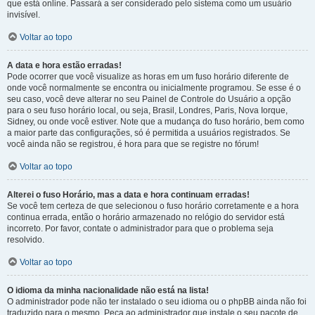
que está online. Passará a ser considerado pelo sistema como um usuário
invisível.
Voltar ao topo
A data e hora estão erradas!
Pode ocorrer que você visualize as horas em um fuso horário diferente de
onde você normalmente se encontra ou inicialmente programou. Se esse é o
seu caso, você deve alterar no seu Painel de Controle do Usuário a opção
para o seu fuso horário local, ou seja, Brasil, Londres, Paris, Nova Iorque,
Sidney, ou onde você estiver. Note que a mudança do fuso horário, bem como
a maior parte das configurações, só é permitida a usuários registrados. Se
você ainda não se registrou, é hora para que se registre no fórum!
Voltar ao topo
Alterei o fuso Horário, mas a data e hora continuam erradas!
Se você tem certeza de que selecionou o fuso horário corretamente e a hora
continua errada, então o horário armazenado no relógio do servidor está
incorreto. Por favor, contate o administrador para que o problema seja
resolvido.
Voltar ao topo
O idioma da minha nacionalidade não está na lista!
O administrador pode não ter instalado o seu idioma ou o phpBB ainda não foi
traduzido para o mesmo. Peça ao administrador que instale o seu pacote de