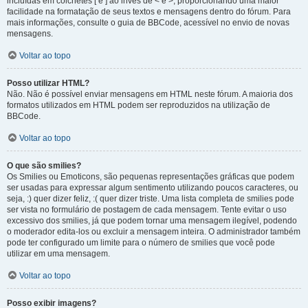
incluídas em colchetes [ e ] ao invés de < e >, proporcionando uma maior
facilidade na formatação de seus textos e mensagens dentro do fórum. Para
mais informações, consulte o guia de BBCode, acessível no envio de novas
mensagens.
Voltar ao topo
Posso utilizar HTML?
Não. Não é possível enviar mensagens em HTML neste fórum. A maioria dos
formatos utilizados em HTML podem ser reproduzidos na utilização de
BBCode.
Voltar ao topo
O que são smilies?
Os Smilies ou Emoticons, são pequenas representações gráficas que podem
ser usadas para expressar algum sentimento utilizando poucos caracteres, ou
seja, :) quer dizer feliz, :( quer dizer triste. Uma lista completa de smilies pode
ser vista no formulário de postagem de cada mensagem. Tente evitar o uso
excessivo dos smilies, já que podem tornar uma mensagem ilegível, podendo
o moderador edita-los ou excluir a mensagem inteira. O administrador também
pode ter configurado um limite para o número de smilies que você pode
utilizar em uma mensagem.
Voltar ao topo
Posso exibir imagens?