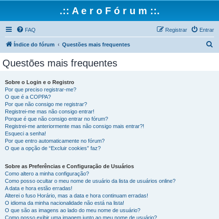
.:: A e r o F ó r u m ::.
FAQ
Registrar
Entrar
P
Índice do fórum
Questões mais frequentes
e
Questões mais frequentes
s
q
Sobre o Login e o Registro
Por que preciso registrar-me?
u
O que é a COPPA?
i
Por que não consigo me registrar?
Registrei-me mas não consigo entrar!
s
Porque é que não consigo entrar no fórum?
Registrei-me anteriormente mas não consigo mais entrar?!
a
Esqueci a senha!
r
Por que entro automaticamente no fórum?
O que a opção de “Excluir cookies” faz?
Sobre as Preferências e Configuração de Usuários
Como altero a minha configuração?
Como posso ocultar o meu nome de usuário da lista de usuários online?
A data e hora estão erradas!
Alterei o fuso Horário, mas a data e hora continuam erradas!
O idioma da minha nacionalidade não está na lista!
O que são as imagens ao lado do meu nome de usuário?
Como posso exibir uma imagem junto ao meu nome de usuário?