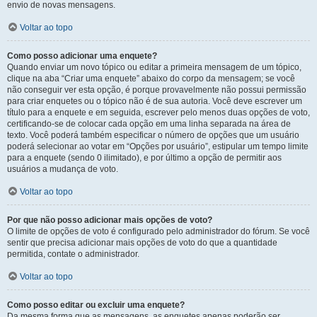
envio de novas mensagens.
Voltar ao topo
Como posso adicionar uma enquete?
Quando enviar um novo tópico ou editar a primeira mensagem de um tópico,
clique na aba “Criar uma enquete” abaixo do corpo da mensagem; se você
não conseguir ver esta opção, é porque provavelmente não possui permissão
para criar enquetes ou o tópico não é de sua autoria. Você deve escrever um
título para a enquete e em seguida, escrever pelo menos duas opções de voto,
certificando-se de colocar cada opção em uma linha separada na área de
texto. Você poderá também especificar o número de opções que um usuário
poderá selecionar ao votar em “Opções por usuário”, estipular um tempo limite
para a enquete (sendo 0 ilimitado), e por último a opção de permitir aos
usuários a mudança de voto.
Voltar ao topo
Por que não posso adicionar mais opções de voto?
O limite de opções de voto é configurado pelo administrador do fórum. Se você
sentir que precisa adicionar mais opções de voto do que a quantidade
permitida, contate o administrador.
Voltar ao topo
Como posso editar ou excluir uma enquete?
Da mesma forma que as mensagens, as enquetes apenas poderão ser