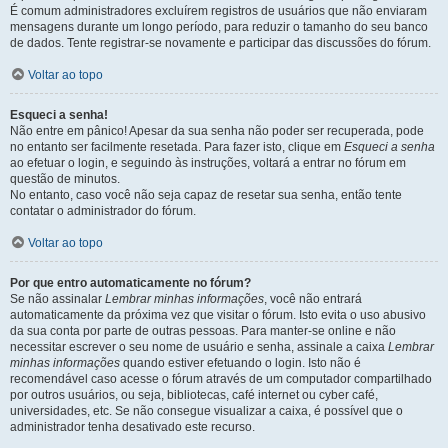
É comum administradores excluírem registros de usuários que não enviaram
mensagens durante um longo período, para reduzir o tamanho do seu banco
de dados. Tente registrar-se novamente e participar das discussões do fórum.
Voltar ao topo
Esqueci a senha!
Não entre em pânico! Apesar da sua senha não poder ser recuperada, pode
no entanto ser facilmente resetada. Para fazer isto, clique em
Esqueci a senha
ao efetuar o login, e seguindo às instruções, voltará a entrar no fórum em
questão de minutos.
No entanto, caso você não seja capaz de resetar sua senha, então tente
contatar o administrador do fórum.
Voltar ao topo
Por que entro automaticamente no fórum?
Se não assinalar
Lembrar minhas informações
, você não entrará
automaticamente da próxima vez que visitar o fórum. Isto evita o uso abusivo
da sua conta por parte de outras pessoas. Para manter-se online e não
necessitar escrever o seu nome de usuário e senha, assinale a caixa
Lembrar
minhas informações
quando estiver efetuando o login. Isto não é
recomendável caso acesse o fórum através de um computador compartilhado
por outros usuários, ou seja, bibliotecas, café internet ou cyber café,
universidades, etc. Se não consegue visualizar a caixa, é possível que o
administrador tenha desativado este recurso.