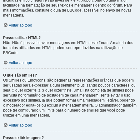
incluídas em colchetes [ e ] ao invés de < e >, proporcionando uma maior
facilidade na formatação de seus textos e mensagens dentro do fórum. Para
mais informações, consulte o guia de BBCode, acessível no envio de novas
mensagens.
Voltar ao topo
Posso utilizar HTML?
Não. Não é possível enviar mensagens em HTML neste fórum. A maioria dos
formatos utilizados em HTML podem ser reproduzidos na utilização de
BBCode.
Voltar ao topo
O que são smilies?
Os Smilies ou Emoticons, são pequenas representações gráficas que podem
ser usadas para expressar algum sentimento utilizando poucos caracteres, ou
seja, :) quer dizer feliz, :( quer dizer triste. Uma lista completa de smilies pode
ser vista no formulário de postagem de cada mensagem. Tente evitar o uso
excessivo dos smilies, já que podem tornar uma mensagem ilegível, podendo
o moderador edita-los ou excluir a mensagem inteira. O administrador também
pode ter configurado um limite para o número de smilies que você pode
utilizar em uma mensagem.
Voltar ao topo
Posso exibir imagens?