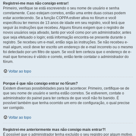
Registrei-me mas não consigo entrar!
Primeiro, verifique se está escrevendo o seu nome de usuário e senha
corretamente. Caso estejam corretos, então uma entre duas coisas podem
estar acontecendo. Se a função COPPA estiver ativa no fórum e você
especificou ter menos de 13 anos de idade em seu registro, você terá que
seguir às instruções que recebeu. Alguns fóruns exigem que o registro de
novos usuários seja ativado, tanto por você como por um administrador, antes
que seja efetuado o login; está informação encontra-se presente durante o
registro. Se recebeu um e-mail, então siga às instruções. Se não recebeu e-
mail algum, você deve ter escrito um endereço de e-mail incorreto ou o mesmo
foi detectado por um filtro de spam. Se você tem certeza que o endereço de e-
mail que forneceu é válido e correto, então tente contatar o administrador do
fórum.
Voltar ao topo
Porque é que não consigo entrar no fórum?
Existem diversas possibilidades para tal acontecer. Primeiro, certifique-se de
que seu nome de usuário e senha estão corretos. Se estiverem, contate o
administrador do painel para ter certeza de que você não foi banido. É
possível também que tenha ocorrido um erro de configuração, o qual precise
ser corrigido.
Voltar ao topo
Registrei-me anteriormente mas não consigo mais entrar?!
É possível que o administrador tenha excluído o seu registro por algum motivo.