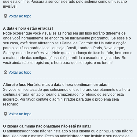
que está online. Passará a ser considerado pelo sistema como um usuário
invisível.
Voltar ao topo
A data e hora estão erradas!
Pode ocorrer que você visualize as horas em um fuso horário diferente de
onde você normalmente se encontra ou inicialmente programou. Se esse é o
seu caso, você deve alterar no seu Painel de Controle do Usuário a opção
para o seu fuso horário local, ou seja, Brasil, Londres, Paris, Nova Iorque,
Sidney, ou onde você estiver. Note que a mudança do fuso horário, bem como
a maior parte das configurações, só é permitida a usuários registrados. Se
você ainda não se registrou, é hora para que se registre no fórum!
Voltar ao topo
Alterei o fuso Horário, mas a data e hora continuam erradas!
Se você tem certeza de que selecionou o fuso horário corretamente e a hora
continua errada, então o horário armazenado no relógio do servidor está
incorreto. Por favor, contate o administrador para que o problema seja
resolvido.
Voltar ao topo
O idioma da minha nacionalidade não está na lista!
O administrador pode não ter instalado o seu idioma ou o phpBB ainda não foi
traduzido para o mesmo. Peça ao administrador que instale o seu pacote de