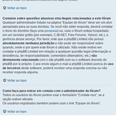
Voltar ao topo
Contatos sobre questões abusivas e/ou ilegais relacionadas a este fórum
Qualquer administrador listado na página “Equipe do fórum” deve ser um alvo
apropriado para as suas dúvidas. Se você não obter resposta, deverá contatar
o dono do domínio (faça uma
pesquisa
) ou, caso o fórum esteja hospedado
em um servidor grátis (por exemplo, CJB.NET, Free Forums, Yahoo!, etc.), a
gerência desse serviço. Por favor, note que a phpBB Limited não possui
absolutamente nenhuma jurisdição
e não pode ser responsável sobre
quando, onde e por quem este fórum é utilizado. Não existe motivo em
contatar a phpBB Limited em relação a qualquer questão legal (interrupção e
desistência, de responsabilidade, comentário difamatório, etc.)
não
diretamente relacionado
com o site phpBB.com ou o software discreto do
phpBB por si próprio. Caso envie algum e-mail a phpBB Limited acerca do
uso
de terceiros
deste software, poderá receber uma resposta concisa ou não
receber resposta alguma.
Voltar ao topo
Como faço para entrar em contato com o administrador do fórum?
Todos os usuários do fórum podem usar o formulário “Contate-nos”, se a
opção estiver ativada.
Os usuários registrados também podem usar o link “Equipe do fórum”.
Voltar ao topo