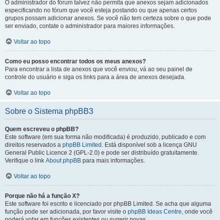
O administrador do fórum talvez não permita que anexos sejam adicionados
especificando no fórum que você esteja postando ou que apenas certos
grupos possam adicionar anexos. Se você não tem certeza sobre o que pode
ser enviado, contate o administrador para maiores informações.
Voltar ao topo
Como eu posso encontrar todos os meus anexos?
Para encontrar a lista de anexos que você enviou, vá ao seu painel de
controle do usuário e siga os links para a área de anexos desejada.
Voltar ao topo
Sobre o Sistema phpBB3
Quem escreveu o phpBB?
Este software (em sua forma não modificada) é produzido, publicado e com
direitos reservados a
phpBB Limited
. Está disponível sob a licença GNU
General Public Licence 2 (GPL-2.0) e pode ser distribuído gratuitamente.
Verifique o link
About phpBB
para mais informações.
Voltar ao topo
Porque não há a função X?
Este software foi escrito e licenciado por phpBB Limited. Se acha que alguma
função pode ser adicionada, por favor visite o
phpBB Ideas Centre
, onde você
poderá votar em funcões existentes ou sugerir novas.