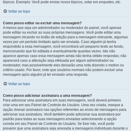
tópicos. Exemplo: Você pode enviar novos tópicos, votar em enquetes, etc.
Voltar ao topo
Como posso editar ou excluir uma mensagem?
A menos que seja um administrador ou moderador do painel, você apenas
pode editar ou excluir as suas próprias mensagens. Você pode editar uma
mensagem clicando no botão de edição para a mensagem relevante, algumas
vezes por um período limitado após ser enviada. Caso alguém já tenha
respondido a essa mensagem, você encontrará um pequeno texto ao fundo,
mencionando que foi editada e eventualmente quantas vezes. Isto não
aparece apenas caso essa mensagem ainda não tenha obtido respostas; não
aparecerá caso a alteração seja efetuada por algum administrador ou
moderador, mas possivelmente eles deixarão uma nota dizendo o motivo ou
critério usado. Por favor, note que usuários normais não podem excluir uma
mensagem após alguém já ter enviado uma resposta.
Voltar ao topo
Como posso adicionar assinatura a uma mensagem?
Para adicionar uma assinatura em suas mensagens, você deverá primeiro
criar uma em seu Painel de Controle do Usuário. Uma vez criada, marque a
opção
Anexar assinatura
nas opções referentes ao envio de mensagens para
adicionar sua assinatura. Você também pode adicionar sua assinatura por
padrão para todas as suas mensagens enviadas selecionando a opção
correta em seu Painel de Controle do Usuário. Se fizer isto, você pode
prevenir que uma assinatura seja anexada a mensagens individuais durante o