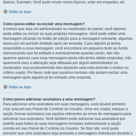
tópicos. Exemplo: Você pode enviar novos tópicos, votar em enquetes, etc.
Voltar ao topo
Como posso editar ou excluir uma mensagem?
A menos que seja um administrador ou moderador do painel, você apenas
pode editar ou excluir as suas próprias mensagens. Você pode editar uma
mensagem clicando no botão de edição para a mensagem relevante, algumas
vezes por um período limitado após ser enviada. Caso alguém já tenha
respondido a essa mensagem, você encontrará um pequeno texto ao fundo,
mencionando que foi editada e eventualmente quantas vezes. Isto não
aparece apenas caso essa mensagem ainda não tenha obtido respostas; não
aparecerá caso a alteração seja efetuada por algum administrador ou
moderador, mas possivelmente eles deixarão uma nota dizendo o motivo ou
critério usado. Por favor, note que usuários normais não podem excluir uma
mensagem após alguém já ter enviado uma resposta.
Voltar ao topo
Como posso adicionar assinatura a uma mensagem?
Para adicionar uma assinatura em suas mensagens, você deverá primeiro
criar uma em seu Painel de Controle do Usuário. Uma vez criada, marque a
opção
Anexar assinatura
nas opções referentes ao envio de mensagens para
adicionar sua assinatura. Você também pode adicionar sua assinatura por
padrão para todas as suas mensagens enviadas selecionando a opção
correta em seu Painel de Controle do Usuário. Se fizer isto, você pode
prevenir que uma assinatura seja anexada a mensagens individuais durante o