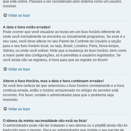
que está online. Passará a ser considerado pelo sistema como um usuário
invisível.
Voltar ao topo
A data e hora estão erradas!
Pode ocorrer que você visualize as horas em um fuso horário diferente de
onde você normalmente se encontra ou inicialmente programou. Se esse é o
seu caso, você deve alterar no seu Painel de Controle do Usuário a opção
para o seu fuso horário local, ou seja, Brasil, Londres, Paris, Nova Iorque,
Sidney, ou onde você estiver. Note que a mudança do fuso horário, bem como
a maior parte das configurações, só é permitida a usuários registrados. Se
você ainda não se registrou, é hora para que se registre no fórum!
Voltar ao topo
Alterei o fuso Horário, mas a data e hora continuam erradas!
Se você tem certeza de que selecionou o fuso horário corretamente e a hora
continua errada, então o horário armazenado no relógio do servidor está
incorreto. Por favor, contate o administrador para que o problema seja
resolvido.
Voltar ao topo
O idioma da minha nacionalidade não está na lista!
O administrador pode não ter instalado o seu idioma ou o phpBB ainda não foi
traduzido para o mesmo. Peça ao administrador que instale o seu pacote de