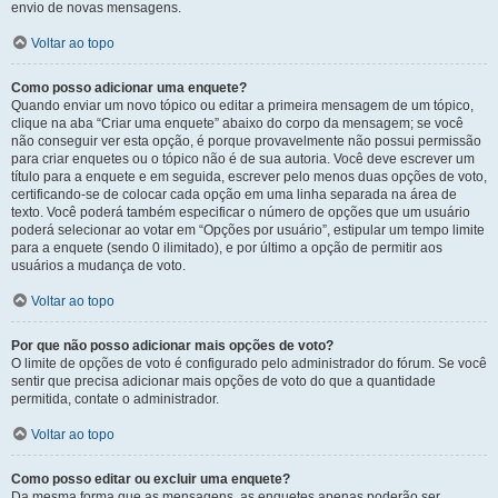
envio de novas mensagens.
Voltar ao topo
Como posso adicionar uma enquete?
Quando enviar um novo tópico ou editar a primeira mensagem de um tópico,
clique na aba “Criar uma enquete” abaixo do corpo da mensagem; se você
não conseguir ver esta opção, é porque provavelmente não possui permissão
para criar enquetes ou o tópico não é de sua autoria. Você deve escrever um
título para a enquete e em seguida, escrever pelo menos duas opções de voto,
certificando-se de colocar cada opção em uma linha separada na área de
texto. Você poderá também especificar o número de opções que um usuário
poderá selecionar ao votar em “Opções por usuário”, estipular um tempo limite
para a enquete (sendo 0 ilimitado), e por último a opção de permitir aos
usuários a mudança de voto.
Voltar ao topo
Por que não posso adicionar mais opções de voto?
O limite de opções de voto é configurado pelo administrador do fórum. Se você
sentir que precisa adicionar mais opções de voto do que a quantidade
permitida, contate o administrador.
Voltar ao topo
Como posso editar ou excluir uma enquete?
Da mesma forma que as mensagens, as enquetes apenas poderão ser