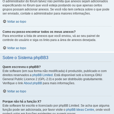
O administrador do fórum talvez não permita que anexos sejam adicionados
especificando no fórum que você esteja postando ou que apenas certos
grupos possam adicionar anexos. Se você não tem certeza sobre o que pode
ser enviado, contate o administrador para maiores informações.
Voltar ao topo
Como eu posso encontrar todos os meus anexos?
Para encontrar a lista de anexos que você enviou, vá ao seu painel de
controle do usuário e siga os links para a área de anexos desejada.
Voltar ao topo
Sobre o Sistema phpBB3
Quem escreveu o phpBB?
Este software (em sua forma não modificada) é produzido, publicado e com
direitos reservados a
phpBB Limited
. Está disponível sob a licença GNU
General Public Licence 2 (GPL-2.0) e pode ser distribuído gratuitamente.
Verifique o link
About phpBB
para mais informações.
Voltar ao topo
Porque não há a função X?
Este software foi escrito e licenciado por phpBB Limited. Se acha que alguma
função pode ser adicionada, por favor visite o
phpBB Ideas Centre
, onde você
poderá votar em funcões existentes ou sugerir novas.