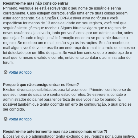
Registrei-me mas não consigo entrar!
Primeiro, verifique se está escrevendo o seu nome de usuário e senha
corretamente. Caso estejam corretos, então uma entre duas coisas podem
estar acontecendo. Se a função COPPA estiver ativa no fórum e você
especificou ter menos de 13 anos de idade em seu registro, você terá que
seguir às instruções que recebeu. Alguns fóruns exigem que o registro de
novos usuários seja ativado, tanto por você como por um administrador, antes
que seja efetuado o login; está informação encontra-se presente durante o
registro. Se recebeu um e-mail, então siga às instruções. Se não recebeu e-
mail algum, você deve ter escrito um endereço de e-mail incorreto ou o mesmo
foi detectado por um filtro de spam. Se você tem certeza que o endereço de e-
mail que forneceu é válido e correto, então tente contatar o administrador do
fórum.
Voltar ao topo
Porque é que não consigo entrar no fórum?
Existem diversas possibilidades para tal acontecer. Primeiro, certifique-se de
que seu nome de usuário e senha estão corretos. Se estiverem, contate o
administrador do painel para ter certeza de que você não foi banido. É
possível também que tenha ocorrido um erro de configuração, o qual precise
ser corrigido.
Voltar ao topo
Registrei-me anteriormente mas não consigo mais entrar?!
É possível que o administrador tenha excluído o seu registro por algum motivo.