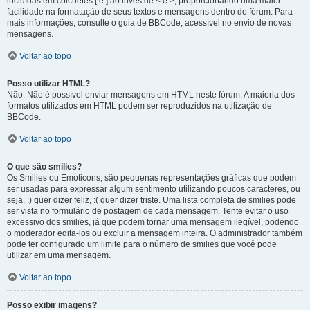
incluídas em colchetes [ e ] ao invés de < e >, proporcionando uma maior
facilidade na formatação de seus textos e mensagens dentro do fórum. Para
mais informações, consulte o guia de BBCode, acessível no envio de novas
mensagens.
Voltar ao topo
Posso utilizar HTML?
Não. Não é possível enviar mensagens em HTML neste fórum. A maioria dos
formatos utilizados em HTML podem ser reproduzidos na utilização de
BBCode.
Voltar ao topo
O que são smilies?
Os Smilies ou Emoticons, são pequenas representações gráficas que podem
ser usadas para expressar algum sentimento utilizando poucos caracteres, ou
seja, :) quer dizer feliz, :( quer dizer triste. Uma lista completa de smilies pode
ser vista no formulário de postagem de cada mensagem. Tente evitar o uso
excessivo dos smilies, já que podem tornar uma mensagem ilegível, podendo
o moderador edita-los ou excluir a mensagem inteira. O administrador também
pode ter configurado um limite para o número de smilies que você pode
utilizar em uma mensagem.
Voltar ao topo
Posso exibir imagens?