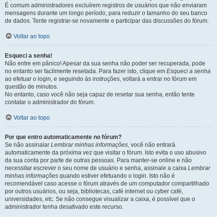
É comum administradores excluírem registros de usuários que não enviaram
mensagens durante um longo período, para reduzir o tamanho do seu banco
de dados. Tente registrar-se novamente e participar das discussões do fórum.
Voltar ao topo
Esqueci a senha!
Não entre em pânico! Apesar da sua senha não poder ser recuperada, pode
no entanto ser facilmente resetada. Para fazer isto, clique em
Esqueci a senha
ao efetuar o login, e seguindo às instruções, voltará a entrar no fórum em
questão de minutos.
No entanto, caso você não seja capaz de resetar sua senha, então tente
contatar o administrador do fórum.
Voltar ao topo
Por que entro automaticamente no fórum?
Se não assinalar
Lembrar minhas informações
, você não entrará
automaticamente da próxima vez que visitar o fórum. Isto evita o uso abusivo
da sua conta por parte de outras pessoas. Para manter-se online e não
necessitar escrever o seu nome de usuário e senha, assinale a caixa
Lembrar
minhas informações
quando estiver efetuando o login. Isto não é
recomendável caso acesse o fórum através de um computador compartilhado
por outros usuários, ou seja, bibliotecas, café internet ou cyber café,
universidades, etc. Se não consegue visualizar a caixa, é possível que o
administrador tenha desativado este recurso.