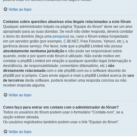
Voltar ao topo
Contatos sobre questões abusivas e/ou ilegais relacionadas a este fórum
Qualquer administrador listado na página “Equipe do fórum” deve ser um alvo
apropriado para as suas dúvidas. Se você não obter resposta, deverá contatar
o dono do domínio (faça uma
pesquisa
) ou, caso o fórum esteja hospedado
em um servidor grátis (por exemplo, CJB.NET, Free Forums, Yahoo!, etc.), a
gerência desse serviço. Por favor, note que a phpBB Limited não possui
absolutamente nenhuma jurisdição
e não pode ser responsável sobre
quando, onde e por quem este fórum é utilizado. Não existe motivo em
contatar a phpBB Limited em relação a qualquer questão legal (interrupção e
desistência, de responsabilidade, comentário difamatório, etc.)
não
diretamente relacionado
com o site phpBB.com ou o software discreto do
phpBB por si próprio. Caso envie algum e-mail a phpBB Limited acerca do
uso
de terceiros
deste software, poderá receber uma resposta concisa ou não
receber resposta alguma.
Voltar ao topo
Como faço para entrar em contato com o administrador do fórum?
Todos os usuários do fórum podem usar o formulário “Contate-nos”, se a
opção estiver ativada.
Os usuários registrados também podem usar o link “Equipe do fórum”.
Voltar ao topo