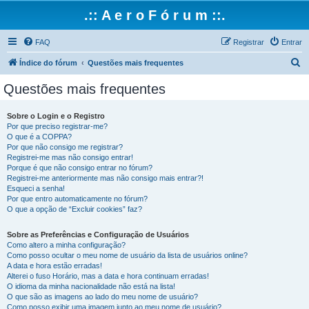
.:: A e r o F ó r u m ::.
FAQ
Registrar
Entrar
P
Índice do fórum
Questões mais frequentes
e
Questões mais frequentes
s
q
Sobre o Login e o Registro
Por que preciso registrar-me?
u
O que é a COPPA?
i
Por que não consigo me registrar?
Registrei-me mas não consigo entrar!
s
Porque é que não consigo entrar no fórum?
Registrei-me anteriormente mas não consigo mais entrar?!
a
Esqueci a senha!
r
Por que entro automaticamente no fórum?
O que a opção de “Excluir cookies” faz?
Sobre as Preferências e Configuração de Usuários
Como altero a minha configuração?
Como posso ocultar o meu nome de usuário da lista de usuários online?
A data e hora estão erradas!
Alterei o fuso Horário, mas a data e hora continuam erradas!
O idioma da minha nacionalidade não está na lista!
O que são as imagens ao lado do meu nome de usuário?
Como posso exibir uma imagem junto ao meu nome de usuário?