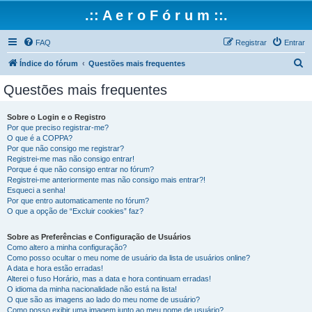
.:: A e r o F ó r u m ::.
FAQ
Registrar
Entrar
P
Índice do fórum
Questões mais frequentes
e
Questões mais frequentes
s
q
Sobre o Login e o Registro
Por que preciso registrar-me?
u
O que é a COPPA?
i
Por que não consigo me registrar?
Registrei-me mas não consigo entrar!
s
Porque é que não consigo entrar no fórum?
Registrei-me anteriormente mas não consigo mais entrar?!
a
Esqueci a senha!
r
Por que entro automaticamente no fórum?
O que a opção de “Excluir cookies” faz?
Sobre as Preferências e Configuração de Usuários
Como altero a minha configuração?
Como posso ocultar o meu nome de usuário da lista de usuários online?
A data e hora estão erradas!
Alterei o fuso Horário, mas a data e hora continuam erradas!
O idioma da minha nacionalidade não está na lista!
O que são as imagens ao lado do meu nome de usuário?
Como posso exibir uma imagem junto ao meu nome de usuário?