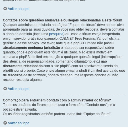
Voltar ao topo
Contatos sobre questões abusivas e/ou ilegais relacionadas a este fórum
Qualquer administrador listado na página “Equipe do fórum” deve ser um alvo
apropriado para as suas dúvidas. Se você não obter resposta, deverá contatar
o dono do domínio (faça uma
pesquisa
) ou, caso o fórum esteja hospedado
em um servidor grátis (por exemplo, CJB.NET, Free Forums, Yahoo!, etc.), a
gerência desse serviço. Por favor, note que a phpBB Limited não possui
absolutamente nenhuma jurisdição
e não pode ser responsável sobre
quando, onde e por quem este fórum é utilizado. Não existe motivo em
contatar a phpBB Limited em relação a qualquer questão legal (interrupção e
desistência, de responsabilidade, comentário difamatório, etc.)
não
diretamente relacionado
com o site phpBB.com ou o software discreto do
phpBB por si próprio. Caso envie algum e-mail a phpBB Limited acerca do
uso
de terceiros
deste software, poderá receber uma resposta concisa ou não
receber resposta alguma.
Voltar ao topo
Como faço para entrar em contato com o administrador do fórum?
Todos os usuários do fórum podem usar o formulário “Contate-nos”, se a
opção estiver ativada.
Os usuários registrados também podem usar o link “Equipe do fórum”.
Voltar ao topo