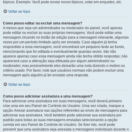
tópicos. Exemplo: Você pode enviar novos tópicos, votar em enquetes, etc.
Voltar ao topo
Como posso editar ou excluir uma mensagem?
A menos que seja um administrador ou moderador do painel, você apenas
pode editar ou excluir as suas próprias mensagens. Você pode editar uma
mensagem clicando no botão de edição para a mensagem relevante, algumas
vezes por um período limitado após ser enviada. Caso alguém já tenha
respondido a essa mensagem, você encontrará um pequeno texto ao fundo,
mencionando que foi editada e eventualmente quantas vezes. Isto não
aparece apenas caso essa mensagem ainda não tenha obtido respostas; não
aparecerá caso a alteração seja efetuada por algum administrador ou
moderador, mas possivelmente eles deixarão uma nota dizendo o motivo ou
critério usado. Por favor, note que usuários normais não podem excluir uma
mensagem após alguém já ter enviado uma resposta.
Voltar ao topo
Como posso adicionar assinatura a uma mensagem?
Para adicionar uma assinatura em suas mensagens, você deverá primeiro
criar uma em seu Painel de Controle do Usuário. Uma vez criada, marque a
opção
Anexar assinatura
nas opções referentes ao envio de mensagens para
adicionar sua assinatura. Você também pode adicionar sua assinatura por
padrão para todas as suas mensagens enviadas selecionando a opção
correta em seu Painel de Controle do Usuário. Se fizer isto, você pode
prevenir que uma assinatura seja anexada a mensagens individuais durante o