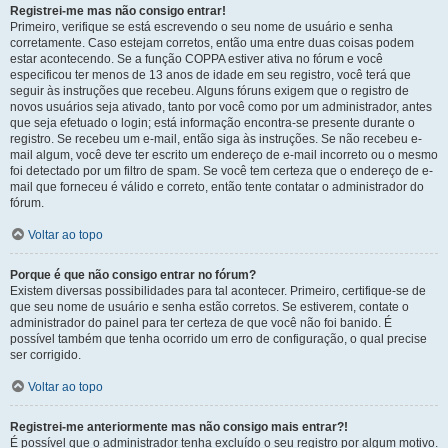
Registrei-me mas não consigo entrar!
Primeiro, verifique se está escrevendo o seu nome de usuário e senha
corretamente. Caso estejam corretos, então uma entre duas coisas podem
estar acontecendo. Se a função COPPA estiver ativa no fórum e você
especificou ter menos de 13 anos de idade em seu registro, você terá que
seguir às instruções que recebeu. Alguns fóruns exigem que o registro de
novos usuários seja ativado, tanto por você como por um administrador, antes
que seja efetuado o login; está informação encontra-se presente durante o
registro. Se recebeu um e-mail, então siga às instruções. Se não recebeu e-
mail algum, você deve ter escrito um endereço de e-mail incorreto ou o mesmo
foi detectado por um filtro de spam. Se você tem certeza que o endereço de e-
mail que forneceu é válido e correto, então tente contatar o administrador do
fórum.
Voltar ao topo
Porque é que não consigo entrar no fórum?
Existem diversas possibilidades para tal acontecer. Primeiro, certifique-se de
que seu nome de usuário e senha estão corretos. Se estiverem, contate o
administrador do painel para ter certeza de que você não foi banido. É
possível também que tenha ocorrido um erro de configuração, o qual precise
ser corrigido.
Voltar ao topo
Registrei-me anteriormente mas não consigo mais entrar?!
É possível que o administrador tenha excluído o seu registro por algum motivo.