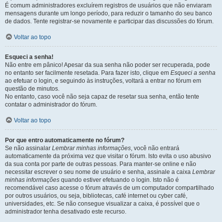
É comum administradores excluírem registros de usuários que não enviaram
mensagens durante um longo período, para reduzir o tamanho do seu banco
de dados. Tente registrar-se novamente e participar das discussões do fórum.
Voltar ao topo
Esqueci a senha!
Não entre em pânico! Apesar da sua senha não poder ser recuperada, pode
no entanto ser facilmente resetada. Para fazer isto, clique em
Esqueci a senha
ao efetuar o login, e seguindo às instruções, voltará a entrar no fórum em
questão de minutos.
No entanto, caso você não seja capaz de resetar sua senha, então tente
contatar o administrador do fórum.
Voltar ao topo
Por que entro automaticamente no fórum?
Se não assinalar
Lembrar minhas informações
, você não entrará
automaticamente da próxima vez que visitar o fórum. Isto evita o uso abusivo
da sua conta por parte de outras pessoas. Para manter-se online e não
necessitar escrever o seu nome de usuário e senha, assinale a caixa
Lembrar
minhas informações
quando estiver efetuando o login. Isto não é
recomendável caso acesse o fórum através de um computador compartilhado
por outros usuários, ou seja, bibliotecas, café internet ou cyber café,
universidades, etc. Se não consegue visualizar a caixa, é possível que o
administrador tenha desativado este recurso.