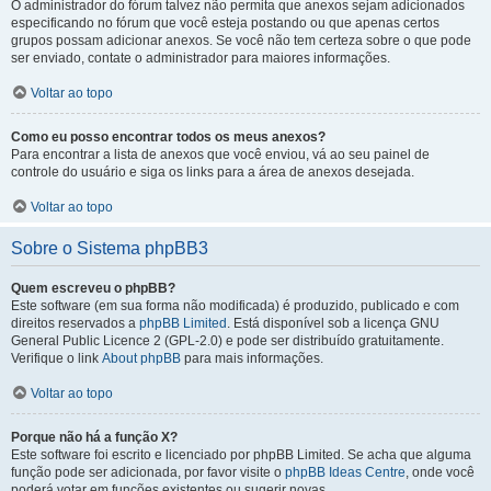
O administrador do fórum talvez não permita que anexos sejam adicionados
especificando no fórum que você esteja postando ou que apenas certos
grupos possam adicionar anexos. Se você não tem certeza sobre o que pode
ser enviado, contate o administrador para maiores informações.
Voltar ao topo
Como eu posso encontrar todos os meus anexos?
Para encontrar a lista de anexos que você enviou, vá ao seu painel de
controle do usuário e siga os links para a área de anexos desejada.
Voltar ao topo
Sobre o Sistema phpBB3
Quem escreveu o phpBB?
Este software (em sua forma não modificada) é produzido, publicado e com
direitos reservados a
phpBB Limited
. Está disponível sob a licença GNU
General Public Licence 2 (GPL-2.0) e pode ser distribuído gratuitamente.
Verifique o link
About phpBB
para mais informações.
Voltar ao topo
Porque não há a função X?
Este software foi escrito e licenciado por phpBB Limited. Se acha que alguma
função pode ser adicionada, por favor visite o
phpBB Ideas Centre
, onde você
poderá votar em funcões existentes ou sugerir novas.