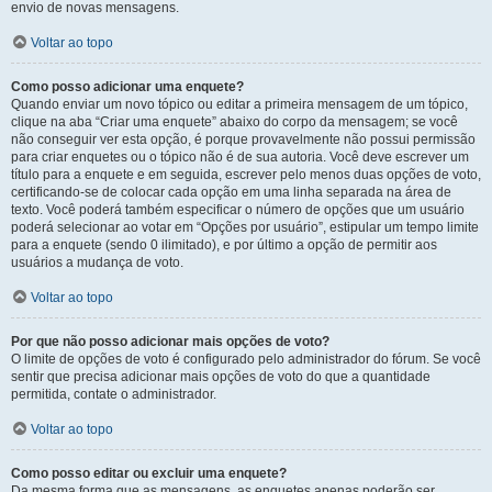
envio de novas mensagens.
Voltar ao topo
Como posso adicionar uma enquete?
Quando enviar um novo tópico ou editar a primeira mensagem de um tópico,
clique na aba “Criar uma enquete” abaixo do corpo da mensagem; se você
não conseguir ver esta opção, é porque provavelmente não possui permissão
para criar enquetes ou o tópico não é de sua autoria. Você deve escrever um
título para a enquete e em seguida, escrever pelo menos duas opções de voto,
certificando-se de colocar cada opção em uma linha separada na área de
texto. Você poderá também especificar o número de opções que um usuário
poderá selecionar ao votar em “Opções por usuário”, estipular um tempo limite
para a enquete (sendo 0 ilimitado), e por último a opção de permitir aos
usuários a mudança de voto.
Voltar ao topo
Por que não posso adicionar mais opções de voto?
O limite de opções de voto é configurado pelo administrador do fórum. Se você
sentir que precisa adicionar mais opções de voto do que a quantidade
permitida, contate o administrador.
Voltar ao topo
Como posso editar ou excluir uma enquete?
Da mesma forma que as mensagens, as enquetes apenas poderão ser