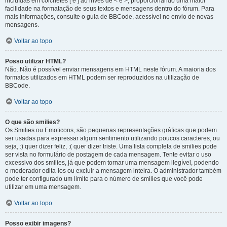
incluídas em colchetes [ e ] ao invés de < e >, proporcionando uma maior
facilidade na formatação de seus textos e mensagens dentro do fórum. Para
mais informações, consulte o guia de BBCode, acessível no envio de novas
mensagens.
Voltar ao topo
Posso utilizar HTML?
Não. Não é possível enviar mensagens em HTML neste fórum. A maioria dos
formatos utilizados em HTML podem ser reproduzidos na utilização de
BBCode.
Voltar ao topo
O que são smilies?
Os Smilies ou Emoticons, são pequenas representações gráficas que podem
ser usadas para expressar algum sentimento utilizando poucos caracteres, ou
seja, :) quer dizer feliz, :( quer dizer triste. Uma lista completa de smilies pode
ser vista no formulário de postagem de cada mensagem. Tente evitar o uso
excessivo dos smilies, já que podem tornar uma mensagem ilegível, podendo
o moderador edita-los ou excluir a mensagem inteira. O administrador também
pode ter configurado um limite para o número de smilies que você pode
utilizar em uma mensagem.
Voltar ao topo
Posso exibir imagens?