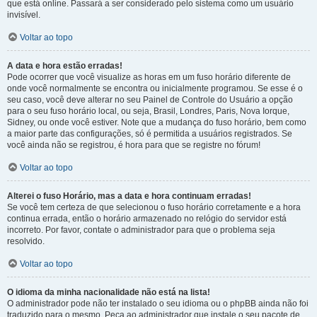
que está online. Passará a ser considerado pelo sistema como um usuário
invisível.
Voltar ao topo
A data e hora estão erradas!
Pode ocorrer que você visualize as horas em um fuso horário diferente de
onde você normalmente se encontra ou inicialmente programou. Se esse é o
seu caso, você deve alterar no seu Painel de Controle do Usuário a opção
para o seu fuso horário local, ou seja, Brasil, Londres, Paris, Nova Iorque,
Sidney, ou onde você estiver. Note que a mudança do fuso horário, bem como
a maior parte das configurações, só é permitida a usuários registrados. Se
você ainda não se registrou, é hora para que se registre no fórum!
Voltar ao topo
Alterei o fuso Horário, mas a data e hora continuam erradas!
Se você tem certeza de que selecionou o fuso horário corretamente e a hora
continua errada, então o horário armazenado no relógio do servidor está
incorreto. Por favor, contate o administrador para que o problema seja
resolvido.
Voltar ao topo
O idioma da minha nacionalidade não está na lista!
O administrador pode não ter instalado o seu idioma ou o phpBB ainda não foi
traduzido para o mesmo. Peça ao administrador que instale o seu pacote de